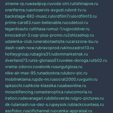
xtreme-rp.ru
wasdpvp.ru
voda-otri.ru
tishinapve.ru
orenferma.ru
avtoservis-avgust.ru
lord-tv.ru
backstage-682-music.ru
lordfilm7.ru
lordfilm13.ru
prime-cars63.ru
un-believable.ru
codetool.ru
legardoauto.ru
lithasa.ru
muz-1.ru
gooddver.ru
kinozadrot-3.ru
qr-plus-promo.ru
2shizashop.ru
udalenka-club.ru
nerabotaetsite.ru
carszona-bu.ru
dash-cash-now.ru
bravoprod.ru
kinozadrot13.ru
hotteygroup.ru
bagira31.ru
dommarketnsk.ru
dveriland73.ru
nis-glonass51.ru
veles-doroga.ru
tb02.ru
vrema-zdorov.ru
velonik.ru
surgutgloss.ru
nike-air-max-95.ru
nadookna.ru
lubov-pic.ru
mobilreklama.ru
pds-nn.ru
socrat2000.ru
vgurin.ru
spksochi.ru
shkola-klassika.ru
sabeonline.ru
mosoblfencing.ru
masteroptica.ru
lucomoria.ru
iration.ru
devanagari.ru
biblioverde.ru
igro-pictures.ru
dk-tulamash.ru
s-dez-s.ru
peysok.ru
blackcountess.ru
asoftdoc.ru
scifichannel.ru
ocenka-appraisal.ru