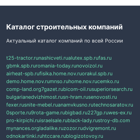
Каталог строительных компаний
Актуальный каталог компаний по всей России
t25-tractor.ru
nashicveti.ru
alutex.spb.ru
fas.ru
gbmk.spb.ru
romania-today.ru
novoizol.ru
airheat-spb.ru
fisika.home.nov.ru
orakul.spb.ru
demo.home.nov.ru
mnso.ru
home.nov.ru
cemko.ru
comp-land.org
7gazet.ru
bicom-oil.ru
superiorsearch.ru
bulgarianedvizhimost.ru
sn-hram.ru
senovosti.ru
fexer.ru
snite-mebel.ru
anamvkusno.ru
technosaratov.ru
0sporte.ru
9rota-game.ru
bigbad.ru
227gp.ru
wes-ex.ru
pro-kirpichi.ru
israelsale.ru
black-lady.ru
stroy-db.com
mynances.org
ladalike.ru
zozor.ru
dvigremont.ru
odnokartinki.ru
htccare.ru
blogizotovoy.ru