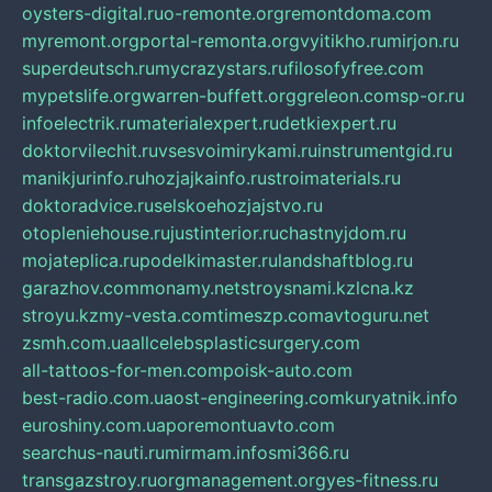
oysters-digital.ru
o-remonte.org
remontdoma.com
myremont.org
portal-remonta.org
vyitikho.ru
mirjon.ru
superdeutsch.ru
mycrazystars.ru
filosofyfree.com
mypetslife.org
warren-buffett.org
greleon.com
sp-or.ru
infoelectrik.ru
materialexpert.ru
detkiexpert.ru
doktorvilechit.ru
vsesvoimirykami.ru
instrumentgid.ru
manikjurinfo.ru
hozjajkainfo.ru
stroimaterials.ru
doktoradvice.ru
selskoehozjajstvo.ru
otopleniehouse.ru
justinterior.ru
chastnyjdom.ru
mojateplica.ru
podelkimaster.ru
landshaftblog.ru
garazhov.com
monamy.net
stroysnami.kz
lcna.kz
stroyu.kz
my-vesta.com
timeszp.com
avtoguru.net
zsmh.com.ua
allcelebsplasticsurgery.com
all-tattoos-for-men.com
poisk-auto.com
best-radio.com.ua
ost-engineering.com
kuryatnik.info
euroshiny.com.ua
poremontuavto.com
searchus-nauti.ru
mirmam.info
smi366.ru
transgazstroy.ru
orgmanagement.org
yes-fitness.ru