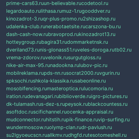
prime-cars63.ru
un-believable.ru
codetool.ru
legardoauto.ru
lithasa.ru
muz-1.ru
gooddver.ru
kinozadrot-3.ru
qr-plus-promo.ru
2shizashop.ru
udalenka-club.ru
nerabotaetsite.ru
carszona-bu.ru
dash-cash-now.ru
bravoprod.ru
kinozadrot13.ru
hotteygroup.ru
bagira31.ru
dommarketnsk.ru
dveriland73.ru
nis-glonass51.ru
veles-doroga.ru
tb02.ru
vrema-zdorov.ru
velonik.ru
surgutgloss.ru
nike-air-max-95.ru
nadookna.ru
lubov-pic.ru
mobilreklama.ru
pds-nn.ru
socrat2000.ru
vgurin.ru
spksochi.ru
shkola-klassika.ru
sabeonline.ru
mosoblfencing.ru
masteroptica.ru
lucomoria.ru
iration.ru
devanagari.ru
biblioverde.ru
igro-pictures.ru
dk-tulamash.ru
s-dez-s.ru
peysok.ru
blackcountess.ru
asoftdoc.ru
scifichannel.ru
ocenka-appraisal.ru
mudconnector.ru
hitstih.ru
pik-finance.ru
vip-surfing.ru
wundermoscow.ru
olymp-clan.ru
dr-pavlush.ru
su2lgyoeucscn.ru
allkmv.ru
dhgfd.ru
tesotomeshell.ru