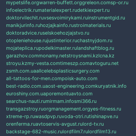
mypetslife.org
warren-buffett.org
greleon.com
sp-or.ru
infoelectrik.ru
materialexpert.ru
detkiexpert.ru
doktorvilechit.ru
vsesvoimirykami.ru
instrumentgid.ru
manikjurinfo.ru
hozjajkainfo.ru
stroimaterials.ru
doktoradvice.ru
selskoehozjajstvo.ru
otopleniehouse.ru
justinterior.ru
chastnyjdom.ru
mojateplica.ru
podelkimaster.ru
landshaftblog.ru
garazhov.com
monamy.net
stroysnami.kz
lcna.kz
stroyu.kz
my-vesta.com
timeszp.com
avtoguru.net
zsmh.com.ua
allcelebsplasticsurgery.com
all-tattoos-for-men.com
poisk-auto.com
best-radio.com.ua
ost-engineering.com
kuryatnik.info
euroshiny.com.ua
poremontuavto.com
searchus-nauti.ru
mirmam.info
smi366.ru
transgazstroy.ru
orgmanagement.org
yes-fitness.ru
xtreme-rp.ru
wasdpvp.ru
voda-otri.ru
tishinapve.ru
orenferma.ru
avtoservis-avgust.ru
lord-tv.ru
backstage-682-music.ru
lordfilm7.ru
lordfilm13.ru