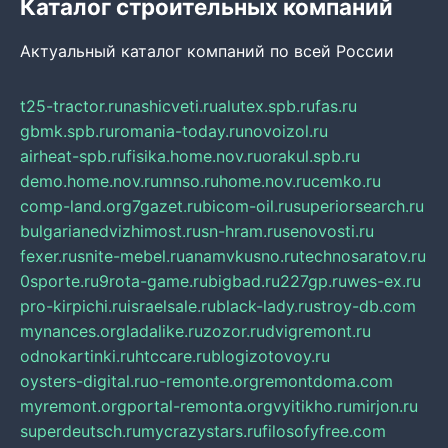
Каталог строительных компаний
Актуальный каталог компаний по всей России
t25-tractor.ru
nashicveti.ru
alutex.spb.ru
fas.ru
gbmk.spb.ru
romania-today.ru
novoizol.ru
airheat-spb.ru
fisika.home.nov.ru
orakul.spb.ru
demo.home.nov.ru
mnso.ru
home.nov.ru
cemko.ru
comp-land.org
7gazet.ru
bicom-oil.ru
superiorsearch.ru
bulgarianedvizhimost.ru
sn-hram.ru
senovosti.ru
fexer.ru
snite-mebel.ru
anamvkusno.ru
technosaratov.ru
0sporte.ru
9rota-game.ru
bigbad.ru
227gp.ru
wes-ex.ru
pro-kirpichi.ru
israelsale.ru
black-lady.ru
stroy-db.com
mynances.org
ladalike.ru
zozor.ru
dvigremont.ru
odnokartinki.ru
htccare.ru
blogizotovoy.ru
oysters-digital.ru
o-remonte.org
remontdoma.com
myremont.org
portal-remonta.org
vyitikho.ru
mirjon.ru
superdeutsch.ru
mycrazystars.ru
filosofyfree.com