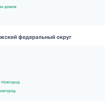
во домов
лжский федеральный округ
 Новгород
Новгород