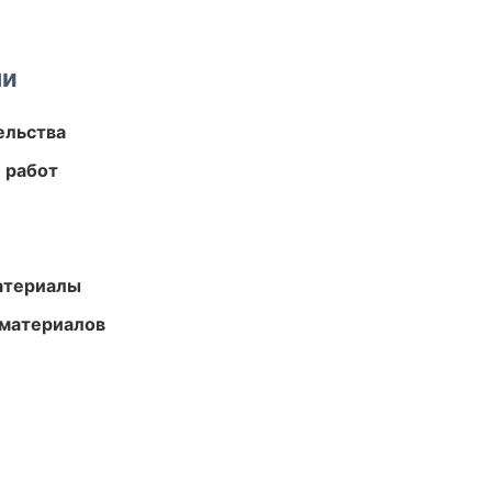
ми
ельства
 работ
атериалы
 материалов