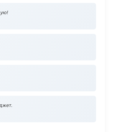
дую!
джет.