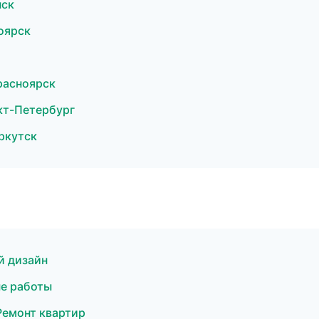
нск
оярск
расноярск
кт-Петербург
ркутск
й дизайн
е работы
Ремонт квартир