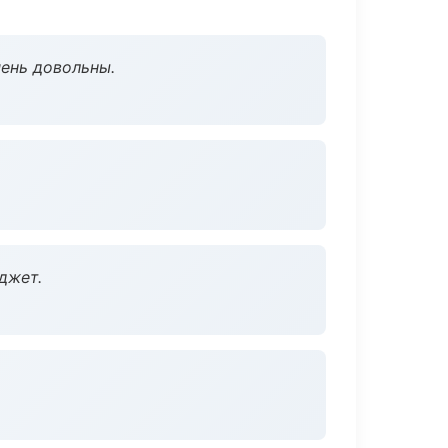
чень довольны.
джет.