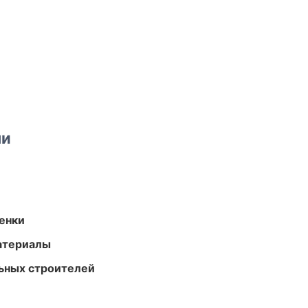
ми
енки
атериалы
ьных строителей