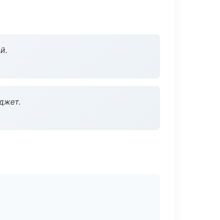
й.
джет.