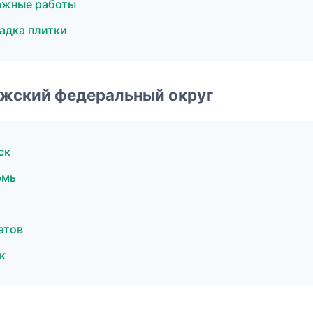
ажные работы
адка плитки
лжский федеральный округ
ск
рмь
атов
к