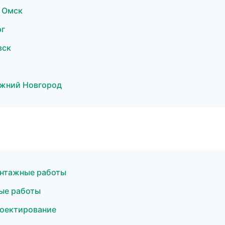
 Омск
рг
вск
ижний Новгород
онтажные работы
ые работы
оектирование