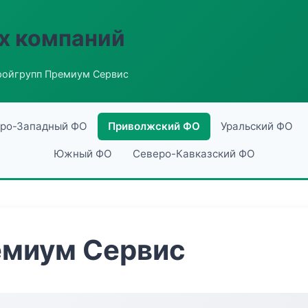
х компаний
ройгрупп Премиум Сервис
ро-Западный ФО
Приволжский ФО
Уральский ФО
Южный ФО
Северо-Кавказский ФО
емиум Сервис