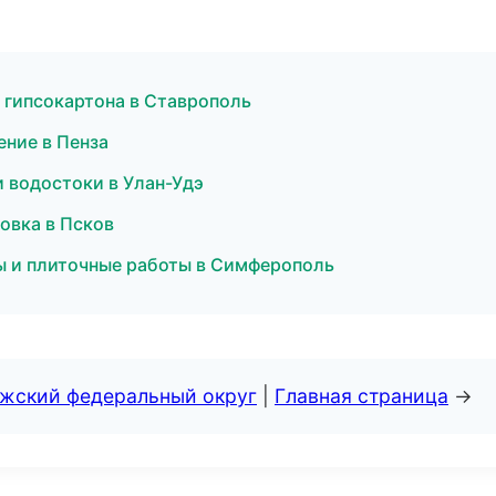
 гипсокартона в Ставрополь
ение в Пенза
 водостоки в Улан-Удэ
овка в Псков
ы и плиточные работы в Симферополь
лжский федеральный округ
|
Главная страница
→