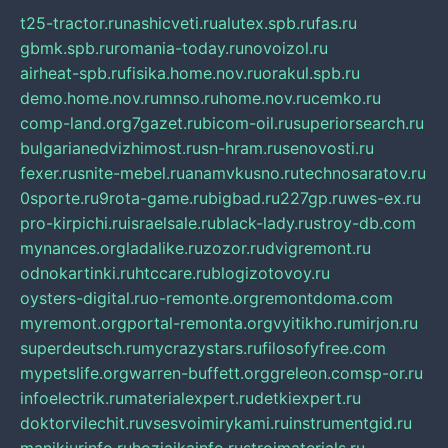
t25-tractor.ru
nashicveti.ru
alutex.spb.ru
fas.ru
gbmk.spb.ru
romania-today.ru
novoizol.ru
airheat-spb.ru
fisika.home.nov.ru
orakul.spb.ru
demo.home.nov.ru
mnso.ru
home.nov.ru
cemko.ru
comp-land.org
7gazet.ru
bicom-oil.ru
superiorsearch.ru
bulgarianedvizhimost.ru
sn-hram.ru
senovosti.ru
fexer.ru
snite-mebel.ru
anamvkusno.ru
technosaratov.ru
0sporte.ru
9rota-game.ru
bigbad.ru
227gp.ru
wes-ex.ru
pro-kirpichi.ru
israelsale.ru
black-lady.ru
stroy-db.com
mynances.org
ladalike.ru
zozor.ru
dvigremont.ru
odnokartinki.ru
htccare.ru
blogizotovoy.ru
oysters-digital.ru
o-remonte.org
remontdoma.com
myremont.org
portal-remonta.org
vyitikho.ru
mirjon.ru
superdeutsch.ru
mycrazystars.ru
filosofyfree.com
mypetslife.org
warren-buffett.org
greleon.com
sp-or.ru
infoelectrik.ru
materialexpert.ru
detkiexpert.ru
doktorvilechit.ru
vsesvoimirykami.ru
instrumentgid.ru