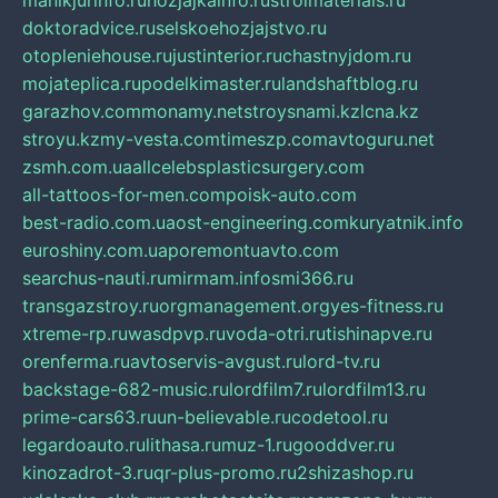
manikjurinfo.ru
hozjajkainfo.ru
stroimaterials.ru
doktoradvice.ru
selskoehozjajstvo.ru
otopleniehouse.ru
justinterior.ru
chastnyjdom.ru
mojateplica.ru
podelkimaster.ru
landshaftblog.ru
garazhov.com
monamy.net
stroysnami.kz
lcna.kz
stroyu.kz
my-vesta.com
timeszp.com
avtoguru.net
zsmh.com.ua
allcelebsplasticsurgery.com
all-tattoos-for-men.com
poisk-auto.com
best-radio.com.ua
ost-engineering.com
kuryatnik.info
euroshiny.com.ua
poremontuavto.com
searchus-nauti.ru
mirmam.info
smi366.ru
transgazstroy.ru
orgmanagement.org
yes-fitness.ru
xtreme-rp.ru
wasdpvp.ru
voda-otri.ru
tishinapve.ru
orenferma.ru
avtoservis-avgust.ru
lord-tv.ru
backstage-682-music.ru
lordfilm7.ru
lordfilm13.ru
prime-cars63.ru
un-believable.ru
codetool.ru
legardoauto.ru
lithasa.ru
muz-1.ru
gooddver.ru
kinozadrot-3.ru
qr-plus-promo.ru
2shizashop.ru