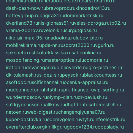
udalenka-club.ru
nerabotaetsite.ru
carszona-bu.ru
dash-cash-now.ru
bravoprod.ru
kinozadrot13.ru
hotteygroup.ru
bagira31.ru
dommarketnsk.ru
dveriland73.ru
nis-glonass51.ru
veles-doroga.ru
tb02.ru
vrema-zdorov.ru
velonik.ru
surgutgloss.ru
nike-air-max-95.ru
nadookna.ru
lubov-pic.ru
mobilreklama.ru
pds-nn.ru
socrat2000.ru
vgurin.ru
spksochi.ru
shkola-klassika.ru
sabeonline.ru
mosoblfencing.ru
masteroptica.ru
lucomoria.ru
iration.ru
devanagari.ru
biblioverde.ru
igro-pictures.ru
dk-tulamash.ru
s-dez-s.ru
peysok.ru
blackcountess.ru
asoftdoc.ru
scifichannel.ru
ocenka-appraisal.ru
mudconnector.ru
hitstih.ru
pik-finance.ru
vip-surfing.ru
wundermoscow.ru
olymp-clan.ru
dr-pavlush.ru
su2lgyoeucscn.ru
allkmv.ru
dhgfd.ru
tesotomeshell.ru
netoen.ru
web-digest.ru
changanqiyuana07.ru
kuper-dostavka.ru
edemvgelen.ru
ytyt.ru
infoelektrik.ru
everafterclub.org
kirillkgr.ru
goodv1234.ru
oopslady.ru