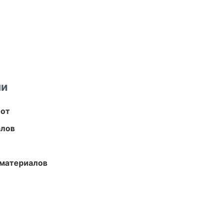
ми
бот
алов
 материалов