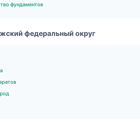
тво фундаментов
лжский федеральный округ
а
аратов
ород