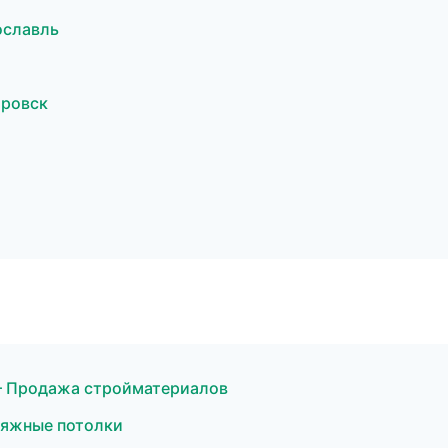
ославль
аровск
— Продажа стройматериалов
тяжные потолки