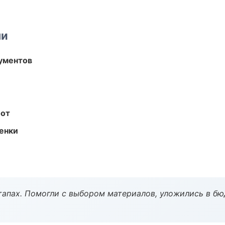
ми
ументов
бот
енки
тапах. Помогли с выбором материалов, уложились в бю