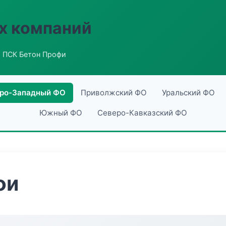
х компаний
 ПСК Бетон Профи
ро-Западный ФО
Приволжский ФО
Уральский ФО
Южный ФО
Северо-Кавказский ФО
фи