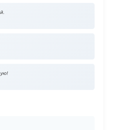
й.
дую!