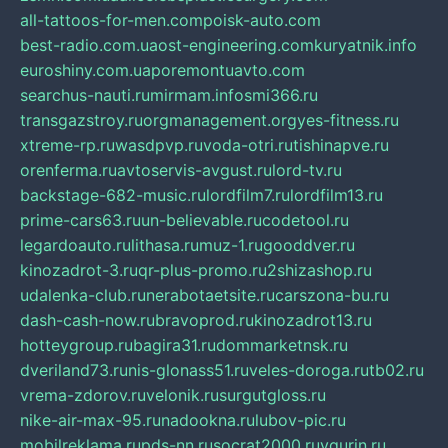
all-tattoos-for-men.com
poisk-auto.com
best-radio.com.ua
ost-engineering.com
kuryatnik.info
euroshiny.com.ua
poremontuavto.com
searchus-nauti.ru
mirmam.info
smi366.ru
transgazstroy.ru
orgmanagement.org
yes-fitness.ru
xtreme-rp.ru
wasdpvp.ru
voda-otri.ru
tishinapve.ru
orenferma.ru
avtoservis-avgust.ru
lord-tv.ru
backstage-682-music.ru
lordfilm7.ru
lordfilm13.ru
prime-cars63.ru
un-believable.ru
codetool.ru
legardoauto.ru
lithasa.ru
muz-1.ru
gooddver.ru
kinozadrot-3.ru
qr-plus-promo.ru
2shizashop.ru
udalenka-club.ru
nerabotaetsite.ru
carszona-bu.ru
dash-cash-now.ru
bravoprod.ru
kinozadrot13.ru
hotteygroup.ru
bagira31.ru
dommarketnsk.ru
dveriland73.ru
nis-glonass51.ru
veles-doroga.ru
tb02.ru
vrema-zdorov.ru
velonik.ru
surgutgloss.ru
nike-air-max-95.ru
nadookna.ru
lubov-pic.ru
mobilreklama.ru
pds-nn.ru
socrat2000.ru
vgurin.ru