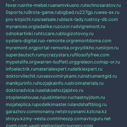
fexer.ru
snite-mebel.ru
anamvkusno.ru
technosaratov.ru
0sporte.ru
9rota-game.ru
bigbad.ru
227gp.ru
wes-ex.ru
pro-kirpichi.ru
israelsale.ru
black-lady.ru
stroy-db.com
mynances.org
ladalike.ru
zozor.ru
dvigremont.ru
odnokartinki.ru
htccare.ru
blogizotovoy.ru
oysters-digital.ru
o-remonte.org
remontdoma.com
myremont.org
portal-remonta.org
vyitikho.ru
mirjon.ru
superdeutsch.ru
mycrazystars.ru
filosofyfree.com
mypetslife.org
warren-buffett.org
greleon.com
sp-or.ru
infoelectrik.ru
materialexpert.ru
detkiexpert.ru
doktorvilechit.ru
vsesvoimirykami.ru
instrumentgid.ru
manikjurinfo.ru
hozjajkainfo.ru
stroimaterials.ru
doktoradvice.ru
selskoehozjajstvo.ru
otopleniehouse.ru
justinterior.ru
chastnyjdom.ru
mojateplica.ru
podelkimaster.ru
landshaftblog.ru
garazhov.com
monamy.net
stroysnami.kz
lcna.kz
stroyu.kz
my-vesta.com
timeszp.com
avtoguru.net
zsmh.com.ua
allcelebsplasticsurgery.com