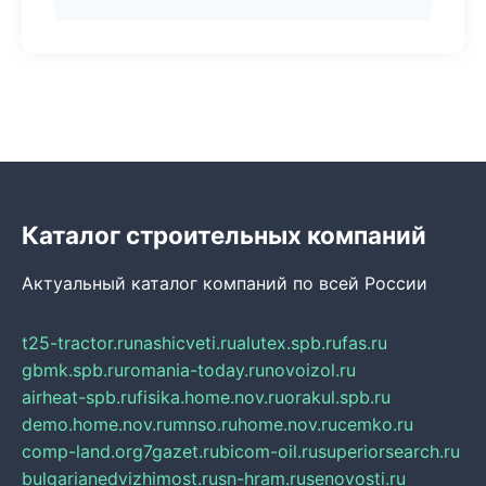
Каталог строительных компаний
Актуальный каталог компаний по всей России
t25-tractor.ru
nashicveti.ru
alutex.spb.ru
fas.ru
gbmk.spb.ru
romania-today.ru
novoizol.ru
airheat-spb.ru
fisika.home.nov.ru
orakul.spb.ru
demo.home.nov.ru
mnso.ru
home.nov.ru
cemko.ru
comp-land.org
7gazet.ru
bicom-oil.ru
superiorsearch.ru
bulgarianedvizhimost.ru
sn-hram.ru
senovosti.ru