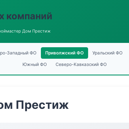
х компаний
роймастер Дом Престиж
ро-Западный ФО
Приволжский ФО
Уральский ФО
Южный ФО
Северо-Кавказский ФО
ом Престиж