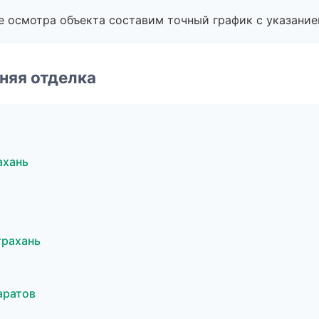
е осмотра объекта составим точный график с указание
няя отделка
ахань
трахань
аратов