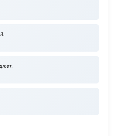
й.
джет.