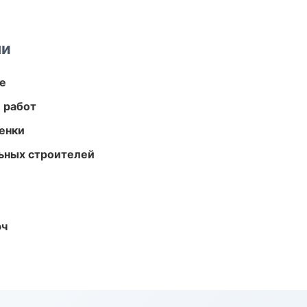
ми
те
 работ
енки
ьных строителей
юч