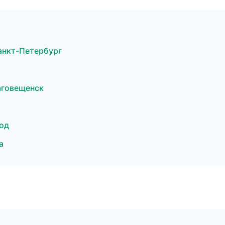
анкт-Петербург
аговещенск
од
а