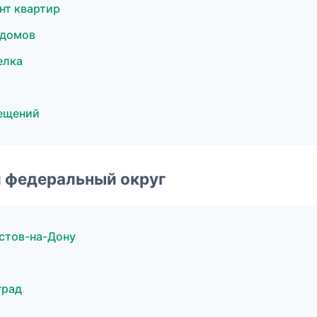
нт квартир
 домов
елка
р
ещений
 федеральный округ
стов-на-Дону
град