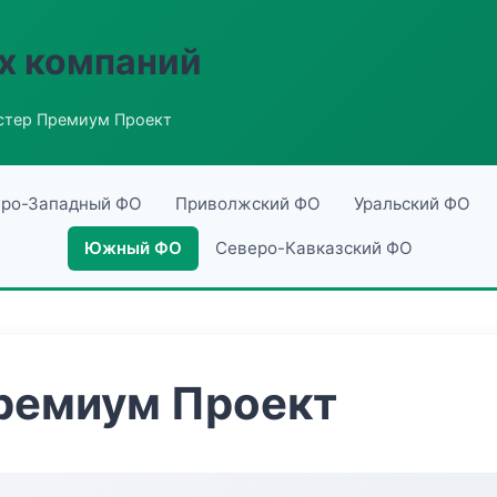
х компаний
стер Премиум Проект
ро-Западный ФО
Приволжский ФО
Уральский ФО
Южный ФО
Северо-Кавказский ФО
ремиум Проект