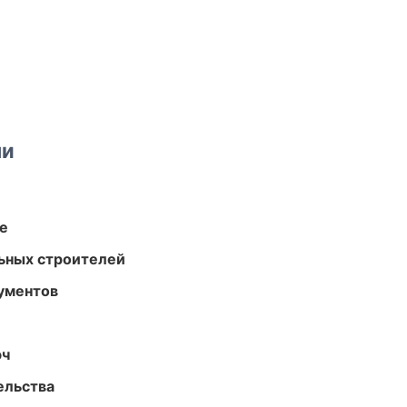
ми
те
ьных строителей
ументов
юч
ельства