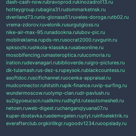
dash-cash-now.ru
bravoprod.ru
kinozadrot13.ru
hotteygroup.ru
bagira31.ru
dommarketnsk.ru
dveriland73.ru
nis-glonass51.ru
veles-doroga.ru
tb02.ru
vrema-zdorov.ru
velonik.ru
surgutgloss.ru
nike-air-max-95.ru
nadookna.ru
lubov-pic.ru
mobilreklama.ru
pds-nn.ru
socrat2000.ru
vgurin.ru
spksochi.ru
shkola-klassika.ru
sabeonline.ru
mosoblfencing.ru
masteroptica.ru
lucomoria.ru
iration.ru
devanagari.ru
biblioverde.ru
igro-pictures.ru
dk-tulamash.ru
s-dez-s.ru
peysok.ru
blackcountess.ru
asoftdoc.ru
scifichannel.ru
ocenka-appraisal.ru
mudconnector.ru
hitstih.ru
pik-finance.ru
vip-surfing.ru
wundermoscow.ru
olymp-clan.ru
dr-pavlush.ru
su2lgyoeucscn.ru
allkmv.ru
dhgfd.ru
tesotomeshell.ru
netoen.ru
web-digest.ru
changanqiyuana07.ru
kuper-dostavka.ru
edemvgelen.ru
ytyt.ru
infoelektrik.ru
everafterclub.org
kirillkgr.ru
goodv1234.ru
oopslady.ru