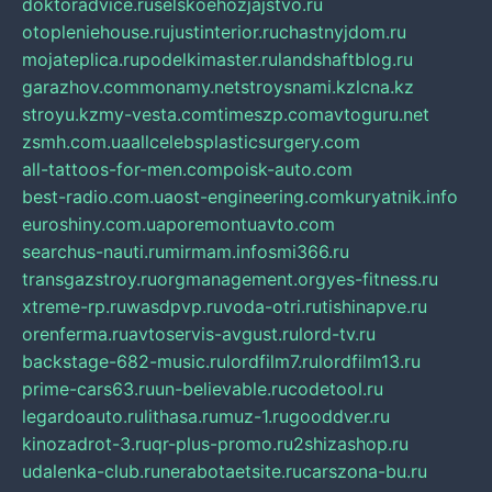
doktoradvice.ru
selskoehozjajstvo.ru
otopleniehouse.ru
justinterior.ru
chastnyjdom.ru
mojateplica.ru
podelkimaster.ru
landshaftblog.ru
garazhov.com
monamy.net
stroysnami.kz
lcna.kz
stroyu.kz
my-vesta.com
timeszp.com
avtoguru.net
zsmh.com.ua
allcelebsplasticsurgery.com
all-tattoos-for-men.com
poisk-auto.com
best-radio.com.ua
ost-engineering.com
kuryatnik.info
euroshiny.com.ua
poremontuavto.com
searchus-nauti.ru
mirmam.info
smi366.ru
transgazstroy.ru
orgmanagement.org
yes-fitness.ru
xtreme-rp.ru
wasdpvp.ru
voda-otri.ru
tishinapve.ru
orenferma.ru
avtoservis-avgust.ru
lord-tv.ru
backstage-682-music.ru
lordfilm7.ru
lordfilm13.ru
prime-cars63.ru
un-believable.ru
codetool.ru
legardoauto.ru
lithasa.ru
muz-1.ru
gooddver.ru
kinozadrot-3.ru
qr-plus-promo.ru
2shizashop.ru
udalenka-club.ru
nerabotaetsite.ru
carszona-bu.ru