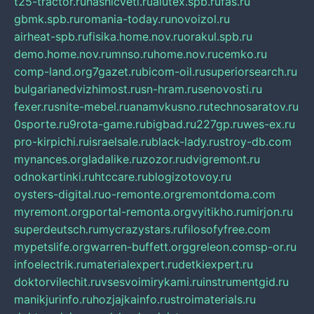
t25-tractor.ru
nashicveti.ru
alutex.spb.ru
fas.ru
gbmk.spb.ru
romania-today.ru
novoizol.ru
airheat-spb.ru
fisika.home.nov.ru
orakul.spb.ru
demo.home.nov.ru
mnso.ru
home.nov.ru
cemko.ru
comp-land.org
7gazet.ru
bicom-oil.ru
superiorsearch.ru
bulgarianedvizhimost.ru
sn-hram.ru
senovosti.ru
fexer.ru
snite-mebel.ru
anamvkusno.ru
technosaratov.ru
0sporte.ru
9rota-game.ru
bigbad.ru
227gp.ru
wes-ex.ru
pro-kirpichi.ru
israelsale.ru
black-lady.ru
stroy-db.com
mynances.org
ladalike.ru
zozor.ru
dvigremont.ru
odnokartinki.ru
htccare.ru
blogizotovoy.ru
oysters-digital.ru
o-remonte.org
remontdoma.com
myremont.org
portal-remonta.org
vyitikho.ru
mirjon.ru
superdeutsch.ru
mycrazystars.ru
filosofyfree.com
mypetslife.org
warren-buffett.org
greleon.com
sp-or.ru
infoelectrik.ru
materialexpert.ru
detkiexpert.ru
doktorvilechit.ru
vsesvoimirykami.ru
instrumentgid.ru
manikjurinfo.ru
hozjajkainfo.ru
stroimaterials.ru