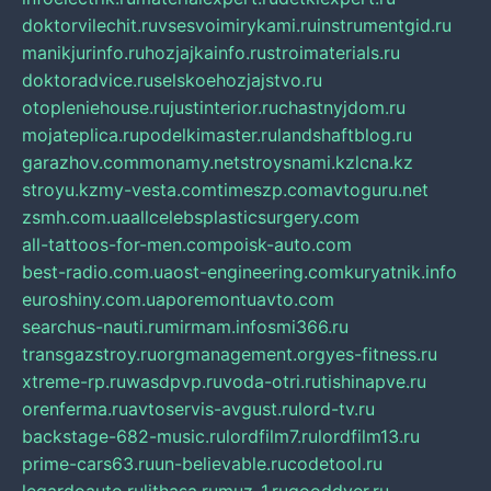
doktorvilechit.ru
vsesvoimirykami.ru
instrumentgid.ru
manikjurinfo.ru
hozjajkainfo.ru
stroimaterials.ru
doktoradvice.ru
selskoehozjajstvo.ru
otopleniehouse.ru
justinterior.ru
chastnyjdom.ru
mojateplica.ru
podelkimaster.ru
landshaftblog.ru
garazhov.com
monamy.net
stroysnami.kz
lcna.kz
stroyu.kz
my-vesta.com
timeszp.com
avtoguru.net
zsmh.com.ua
allcelebsplasticsurgery.com
all-tattoos-for-men.com
poisk-auto.com
best-radio.com.ua
ost-engineering.com
kuryatnik.info
euroshiny.com.ua
poremontuavto.com
searchus-nauti.ru
mirmam.info
smi366.ru
transgazstroy.ru
orgmanagement.org
yes-fitness.ru
xtreme-rp.ru
wasdpvp.ru
voda-otri.ru
tishinapve.ru
orenferma.ru
avtoservis-avgust.ru
lord-tv.ru
backstage-682-music.ru
lordfilm7.ru
lordfilm13.ru
prime-cars63.ru
un-believable.ru
codetool.ru