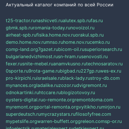
Актуальный каталог компаний по всей России
t25-tractor.ru
nashicveti.ru
alutex.spb.ru
fas.ru
gbmk.spb.ru
romania-today.ru
novoizol.ru
airheat-spb.ru
fisika.home.nov.ru
orakul.spb.ru
demo.home.nov.ru
mnso.ru
home.nov.ru
cemko.ru
comp-land.org
7gazet.ru
bicom-oil.ru
superiorsearch.ru
bulgarianedvizhimost.ru
sn-hram.ru
senovosti.ru
fexer.ru
snite-mebel.ru
anamvkusno.ru
technosaratov.ru
0sporte.ru
9rota-game.ru
bigbad.ru
227gp.ru
wes-ex.ru
pro-kirpichi.ru
israelsale.ru
black-lady.ru
stroy-db.com
mynances.org
ladalike.ru
zozor.ru
dvigremont.ru
odnokartinki.ru
htccare.ru
blogizotovoy.ru
oysters-digital.ru
o-remonte.org
remontdoma.com
myremont.org
portal-remonta.org
vyitikho.ru
mirjon.ru
superdeutsch.ru
mycrazystars.ru
filosofyfree.com
mypetslife.org
warren-buffett.org
greleon.com
sp-or.ru
infoelectrik.ru
materialexpert.ru
detkiexpert.ru