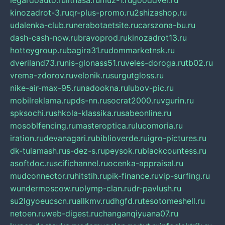
legardoauto.ru
lithasa.ru
muz-1.ru
gooddver.ru
kinozadrot-3.ru
qr-plus-promo.ru
2shizashop.ru
udalenka-club.ru
nerabotaetsite.ru
carszona-bu.ru
dash-cash-now.ru
bravoprod.ru
kinozadrot13.ru
hotteygroup.ru
bagira31.ru
dommarketnsk.ru
dveriland73.ru
nis-glonass51.ru
veles-doroga.ru
tb02.ru
vrema-zdorov.ru
velonik.ru
surgutgloss.ru
nike-air-max-95.ru
nadookna.ru
lubov-pic.ru
mobilreklama.ru
pds-nn.ru
socrat2000.ru
vgurin.ru
spksochi.ru
shkola-klassika.ru
sabeonline.ru
mosoblfencing.ru
masteroptica.ru
lucomoria.ru
iration.ru
devanagari.ru
biblioverde.ru
igro-pictures.ru
dk-tulamash.ru
s-dez-s.ru
peysok.ru
blackcountess.ru
asoftdoc.ru
scifichannel.ru
ocenka-appraisal.ru
mudconnector.ru
hitstih.ru
pik-finance.ru
vip-surfing.ru
wundermoscow.ru
olymp-clan.ru
dr-pavlush.ru
su2lgyoeucscn.ru
allkmv.ru
dhgfd.ru
tesotomeshell.ru
netoen.ru
web-digest.ru
changanqiyuana07.ru