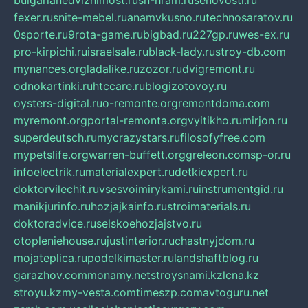
bulgarianedvizhimost.ru
sn-hram.ru
senovosti.ru
fexer.ru
snite-mebel.ru
anamvkusno.ru
technosaratov.ru
0sporte.ru
9rota-game.ru
bigbad.ru
227gp.ru
wes-ex.ru
pro-kirpichi.ru
israelsale.ru
black-lady.ru
stroy-db.com
mynances.org
ladalike.ru
zozor.ru
dvigremont.ru
odnokartinki.ru
htccare.ru
blogizotovoy.ru
oysters-digital.ru
o-remonte.org
remontdoma.com
myremont.org
portal-remonta.org
vyitikho.ru
mirjon.ru
superdeutsch.ru
mycrazystars.ru
filosofyfree.com
mypetslife.org
warren-buffett.org
greleon.com
sp-or.ru
infoelectrik.ru
materialexpert.ru
detkiexpert.ru
doktorvilechit.ru
vsesvoimirykami.ru
instrumentgid.ru
manikjurinfo.ru
hozjajkainfo.ru
stroimaterials.ru
doktoradvice.ru
selskoehozjajstvo.ru
otopleniehouse.ru
justinterior.ru
chastnyjdom.ru
mojateplica.ru
podelkimaster.ru
landshaftblog.ru
garazhov.com
monamy.net
stroysnami.kz
lcna.kz
stroyu.kz
my-vesta.com
timeszp.com
avtoguru.net