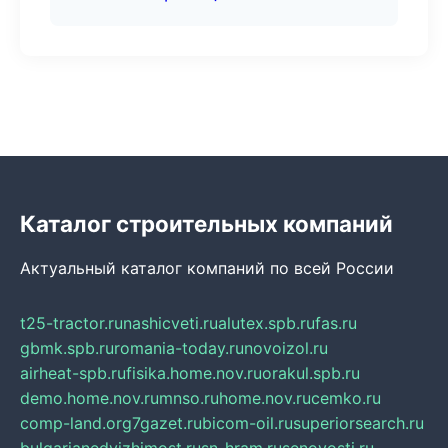
Каталог строительных компаний
Актуальный каталог компаний по всей России
t25-tractor.ru
nashicveti.ru
alutex.spb.ru
fas.ru
gbmk.spb.ru
romania-today.ru
novoizol.ru
airheat-spb.ru
fisika.home.nov.ru
orakul.spb.ru
demo.home.nov.ru
mnso.ru
home.nov.ru
cemko.ru
comp-land.org
7gazet.ru
bicom-oil.ru
superiorsearch.ru