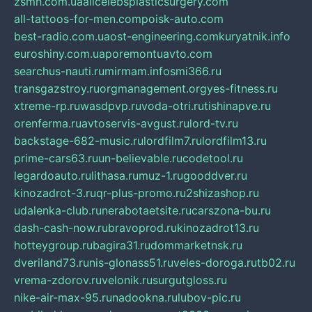
zsmh.com.ua
allcelebsplasticsurgery.com
all-tattoos-for-men.com
poisk-auto.com
best-radio.com.ua
ost-engineering.com
kuryatnik.info
euroshiny.com.ua
poremontuavto.com
searchus-nauti.ru
mirmam.info
smi366.ru
transgazstroy.ru
orgmanagement.org
yes-fitness.ru
xtreme-rp.ru
wasdpvp.ru
voda-otri.ru
tishinapve.ru
orenferma.ru
avtoservis-avgust.ru
lord-tv.ru
backstage-682-music.ru
lordfilm7.ru
lordfilm13.ru
prime-cars63.ru
un-believable.ru
codetool.ru
legardoauto.ru
lithasa.ru
muz-1.ru
gooddver.ru
kinozadrot-3.ru
qr-plus-promo.ru
2shizashop.ru
udalenka-club.ru
nerabotaetsite.ru
carszona-bu.ru
dash-cash-now.ru
bravoprod.ru
kinozadrot13.ru
hotteygroup.ru
bagira31.ru
dommarketnsk.ru
dveriland73.ru
nis-glonass51.ru
veles-doroga.ru
tb02.ru
vrema-zdorov.ru
velonik.ru
surgutgloss.ru
nike-air-max-95.ru
nadookna.ru
lubov-pic.ru