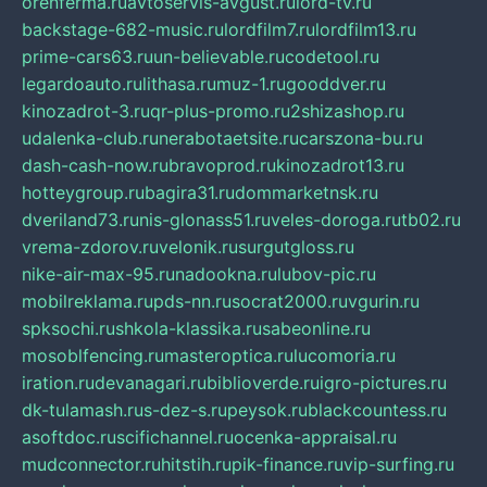
orenferma.ru
avtoservis-avgust.ru
lord-tv.ru
backstage-682-music.ru
lordfilm7.ru
lordfilm13.ru
prime-cars63.ru
un-believable.ru
codetool.ru
legardoauto.ru
lithasa.ru
muz-1.ru
gooddver.ru
kinozadrot-3.ru
qr-plus-promo.ru
2shizashop.ru
udalenka-club.ru
nerabotaetsite.ru
carszona-bu.ru
dash-cash-now.ru
bravoprod.ru
kinozadrot13.ru
hotteygroup.ru
bagira31.ru
dommarketnsk.ru
dveriland73.ru
nis-glonass51.ru
veles-doroga.ru
tb02.ru
vrema-zdorov.ru
velonik.ru
surgutgloss.ru
nike-air-max-95.ru
nadookna.ru
lubov-pic.ru
mobilreklama.ru
pds-nn.ru
socrat2000.ru
vgurin.ru
spksochi.ru
shkola-klassika.ru
sabeonline.ru
mosoblfencing.ru
masteroptica.ru
lucomoria.ru
iration.ru
devanagari.ru
biblioverde.ru
igro-pictures.ru
dk-tulamash.ru
s-dez-s.ru
peysok.ru
blackcountess.ru
asoftdoc.ru
scifichannel.ru
ocenka-appraisal.ru
mudconnector.ru
hitstih.ru
pik-finance.ru
vip-surfing.ru