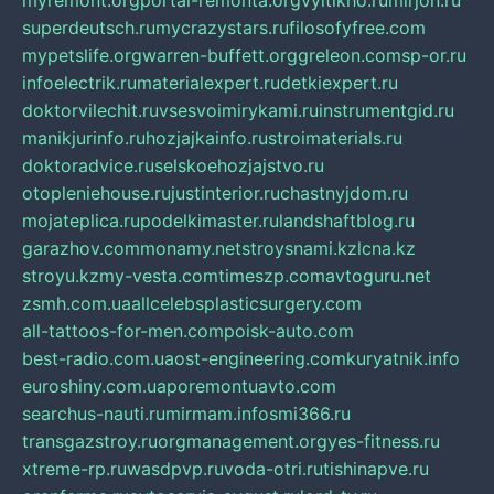
myremont.org
portal-remonta.org
vyitikho.ru
mirjon.ru
superdeutsch.ru
mycrazystars.ru
filosofyfree.com
mypetslife.org
warren-buffett.org
greleon.com
sp-or.ru
infoelectrik.ru
materialexpert.ru
detkiexpert.ru
doktorvilechit.ru
vsesvoimirykami.ru
instrumentgid.ru
manikjurinfo.ru
hozjajkainfo.ru
stroimaterials.ru
doktoradvice.ru
selskoehozjajstvo.ru
otopleniehouse.ru
justinterior.ru
chastnyjdom.ru
mojateplica.ru
podelkimaster.ru
landshaftblog.ru
garazhov.com
monamy.net
stroysnami.kz
lcna.kz
stroyu.kz
my-vesta.com
timeszp.com
avtoguru.net
zsmh.com.ua
allcelebsplasticsurgery.com
all-tattoos-for-men.com
poisk-auto.com
best-radio.com.ua
ost-engineering.com
kuryatnik.info
euroshiny.com.ua
poremontuavto.com
searchus-nauti.ru
mirmam.info
smi366.ru
transgazstroy.ru
orgmanagement.org
yes-fitness.ru
xtreme-rp.ru
wasdpvp.ru
voda-otri.ru
tishinapve.ru