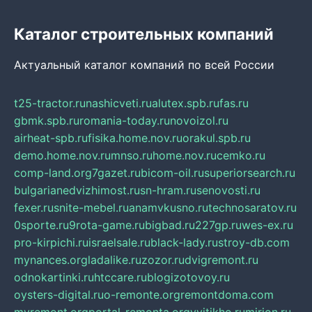
Каталог строительных компаний
Актуальный каталог компаний по всей России
t25-tractor.ru
nashicveti.ru
alutex.spb.ru
fas.ru
gbmk.spb.ru
romania-today.ru
novoizol.ru
airheat-spb.ru
fisika.home.nov.ru
orakul.spb.ru
demo.home.nov.ru
mnso.ru
home.nov.ru
cemko.ru
comp-land.org
7gazet.ru
bicom-oil.ru
superiorsearch.ru
bulgarianedvizhimost.ru
sn-hram.ru
senovosti.ru
fexer.ru
snite-mebel.ru
anamvkusno.ru
technosaratov.ru
0sporte.ru
9rota-game.ru
bigbad.ru
227gp.ru
wes-ex.ru
pro-kirpichi.ru
israelsale.ru
black-lady.ru
stroy-db.com
mynances.org
ladalike.ru
zozor.ru
dvigremont.ru
odnokartinki.ru
htccare.ru
blogizotovoy.ru
oysters-digital.ru
o-remonte.org
remontdoma.com