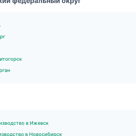
ский федеральный округ
ь
рг
итогорск
рган
изводство в Ижевск
изводство в Новосибирск