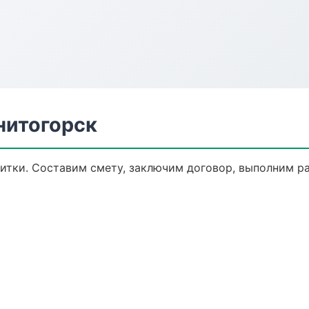
нитогорск
тки. Составим смету, заключим договор, выполним раб