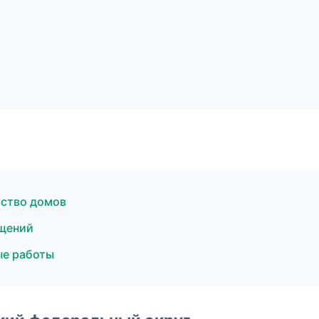
ьство домов
щений
ые работы