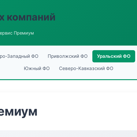
х компаний
ервис Премиум
ро-Западный ФО
Приволжский ФО
Уральский ФО
Южный ФО
Северо-Кавказский ФО
емиум