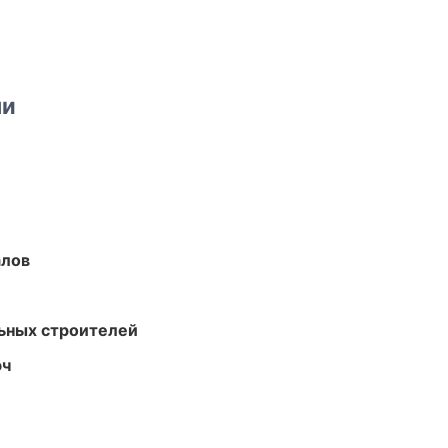
ми
алов
ьных строителей
юч