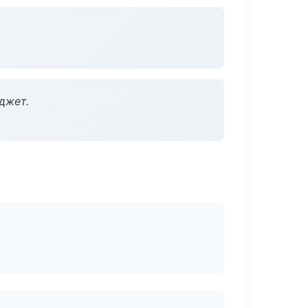
джет.