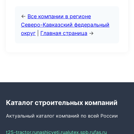
←
Все компании в регионе
Северо-Кавказский федеральный
округ
|
Главная страница
→
Каталог строительных компаний
Актуальный каталог компаний по всей России
t25-tractor.ru
nashicveti.ru
alutex.spb.ru
fas.ru