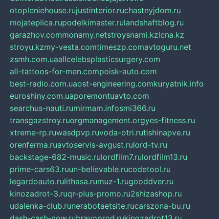
otopleniehouse.ru
justinterior.ru
chastnyjdom.ru
mojateplica.ru
podelkimaster.ru
landshaftblog.ru
garazhov.com
monamy.net
stroysnami.kz
lcna.kz
stroyu.kz
my-vesta.com
timeszp.com
avtoguru.net
zsmh.com.ua
allcelebsplasticsurgery.com
all-tattoos-for-men.com
poisk-auto.com
best-radio.com.ua
ost-engineering.com
kuryatnik.info
euroshiny.com.ua
poremontuavto.com
searchus-nauti.ru
mirmam.info
smi366.ru
transgazstroy.ru
orgmanagement.org
yes-fitness.ru
xtreme-rp.ru
wasdpvp.ru
voda-otri.ru
tishinapve.ru
orenferma.ru
avtoservis-avgust.ru
lord-tv.ru
backstage-682-music.ru
lordfilm7.ru
lordfilm13.ru
prime-cars63.ru
un-believable.ru
codetool.ru
legardoauto.ru
lithasa.ru
muz-1.ru
gooddver.ru
kinozadrot-3.ru
qr-plus-promo.ru
2shizashop.ru
udalenka-club.ru
nerabotaetsite.ru
carszona-bu.ru
dash-cash-now.ru
bravoprod.ru
kinozadrot13.ru