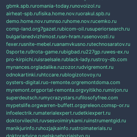
gbmk.spb.ru
romania-today.ru
novoizol.ru
airheat-spb.ru
fisika.home.nov.ru
orakul.spb.ru
demo.home.nov.ru
mnso.ru
home.nov.ru
cemko.ru
comp-land.org
7gazet.ru
bicom-oil.ru
superiorsearch.ru
bulgarianedvizhimost.ru
sn-hram.ru
senovosti.ru
fexer.ru
snite-mebel.ru
anamvkusno.ru
technosaratov.ru
0sporte.ru
9rota-game.ru
bigbad.ru
227gp.ru
wes-ex.ru
pro-kirpichi.ru
israelsale.ru
black-lady.ru
stroy-db.com
mynances.org
ladalike.ru
zozor.ru
dvigremont.ru
odnokartinki.ru
htccare.ru
blogizotovoy.ru
oysters-digital.ru
o-remonte.org
remontdoma.com
myremont.org
portal-remonta.org
vyitikho.ru
mirjon.ru
superdeutsch.ru
mycrazystars.ru
filosofyfree.com
mypetslife.org
warren-buffett.org
greleon.com
sp-or.ru
infoelectrik.ru
materialexpert.ru
detkiexpert.ru
doktorvilechit.ru
vsesvoimirykami.ru
instrumentgid.ru
manikjurinfo.ru
hozjajkainfo.ru
stroimaterials.ru
doktoradvice.ru
selskoehozjajstvo.ru