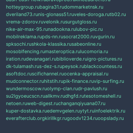
hotteygroup.ru
bagira31.ru
dommarketnsk.ru
dveriland73.ru
nis-glonass51.ru
veles-doroga.ru
tb02.ru
vrema-zdorov.ru
velonik.ru
surgutgloss.ru
nike-air-max-95.ru
nadookna.ru
lubov-pic.ru
mobilreklama.ru
pds-nn.ru
socrat2000.ru
vgurin.ru
spksochi.ru
shkola-klassika.ru
sabeonline.ru
mosoblfencing.ru
masteroptica.ru
lucomoria.ru
iration.ru
devanagari.ru
biblioverde.ru
igro-pictures.ru
dk-tulamash.ru
s-dez-s.ru
peysok.ru
blackcountess.ru
asoftdoc.ru
scifichannel.ru
ocenka-appraisal.ru
mudconnector.ru
hitstih.ru
pik-finance.ru
vip-surfing.ru
wundermoscow.ru
olymp-clan.ru
dr-pavlush.ru
su2lgyoeucscn.ru
allkmv.ru
dhgfd.ru
tesotomeshell.ru
netoen.ru
web-digest.ru
changanqiyuana07.ru
kuper-dostavka.ru
edemvgelen.ru
ytyt.ru
infoelektrik.ru
everafterclub.org
kirillkgr.ru
goodv1234.ru
oopslady.ru