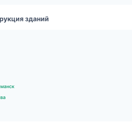
рукция зданий
рманск
ква