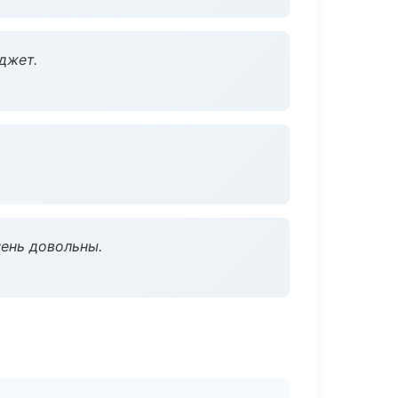
джет.
чень довольны.