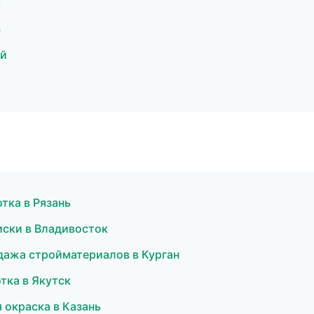
ь
з
ый
тка в Рязань
иски в Владивосток
дажа стройматериалов в Курган
тка в Якутск
 окраска в Казань