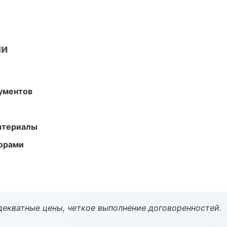
ми
ументов
атериалы
торами
декватные цены, четкое выполнение договоренностей.