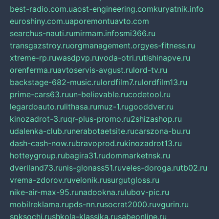
best-radio.com.ua
ost-engineering.com
kuryatnik.info
euroshiny.com.ua
poremontuavto.com
searchus-nauti.ru
mirmam.info
smi366.ru
transgazstroy.ru
orgmanagement.org
yes-fitness.ru
xtreme-rp.ru
wasdpvp.ru
voda-otri.ru
tishinapve.ru
orenferma.ru
avtoservis-avgust.ru
lord-tv.ru
backstage-682-music.ru
lordfilm7.ru
lordfilm13.ru
prime-cars63.ru
un-believable.ru
codetool.ru
legardoauto.ru
lithasa.ru
muz-1.ru
gooddver.ru
kinozadrot-3.ru
qr-plus-promo.ru
2shizashop.ru
udalenka-club.ru
nerabotaetsite.ru
carszona-bu.ru
dash-cash-now.ru
bravoprod.ru
kinozadrot13.ru
hotteygroup.ru
bagira31.ru
dommarketnsk.ru
dveriland73.ru
nis-glonass51.ru
veles-doroga.ru
tb02.ru
vrema-zdorov.ru
velonik.ru
surgutgloss.ru
nike-air-max-95.ru
nadookna.ru
lubov-pic.ru
mobilreklama.ru
pds-nn.ru
socrat2000.ru
vgurin.ru
spksochi.ru
shkola-klassika.ru
sabeonline.ru