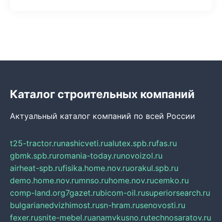
Каталог строительных компаний
Актуальный каталог компаний по всей России
t25-tractor.ru
nashicveti.ru
alutex.spb.ru
fas.ru
gbmk.spb.ru
romania-today.ru
novoizol.ru
airheat-spb.ru
fisika.home.nov.ru
orakul.spb.ru
demo.home.nov.ru
mnso.ru
home.nov.ru
cemko.ru
comp-land.org
7gazet.ru
bicom-oil.ru
superiorsearch.ru
bulgarianedvizhimost.ru
sn-hram.ru
senovosti.ru
fexer.ru
snite-mebel.ru
anamvkusno.ru
technosaratov.ru