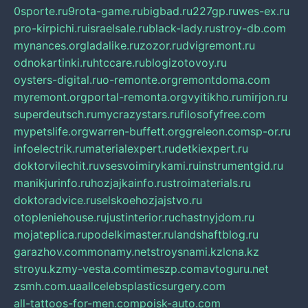
0sporte.ru
9rota-game.ru
bigbad.ru
227gp.ru
wes-ex.ru
pro-kirpichi.ru
israelsale.ru
black-lady.ru
stroy-db.com
mynances.org
ladalike.ru
zozor.ru
dvigremont.ru
odnokartinki.ru
htccare.ru
blogizotovoy.ru
oysters-digital.ru
o-remonte.org
remontdoma.com
myremont.org
portal-remonta.org
vyitikho.ru
mirjon.ru
superdeutsch.ru
mycrazystars.ru
filosofyfree.com
mypetslife.org
warren-buffett.org
greleon.com
sp-or.ru
infoelectrik.ru
materialexpert.ru
detkiexpert.ru
doktorvilechit.ru
vsesvoimirykami.ru
instrumentgid.ru
manikjurinfo.ru
hozjajkainfo.ru
stroimaterials.ru
doktoradvice.ru
selskoehozjajstvo.ru
otopleniehouse.ru
justinterior.ru
chastnyjdom.ru
mojateplica.ru
podelkimaster.ru
landshaftblog.ru
garazhov.com
monamy.net
stroysnami.kz
lcna.kz
stroyu.kz
my-vesta.com
timeszp.com
avtoguru.net
zsmh.com.ua
allcelebsplasticsurgery.com
all-tattoos-for-men.com
poisk-auto.com