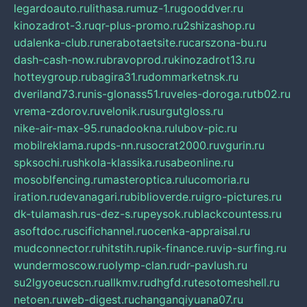
legardoauto.ru
lithasa.ru
muz-1.ru
gooddver.ru
kinozadrot-3.ru
qr-plus-promo.ru
2shizashop.ru
udalenka-club.ru
nerabotaetsite.ru
carszona-bu.ru
dash-cash-now.ru
bravoprod.ru
kinozadrot13.ru
hotteygroup.ru
bagira31.ru
dommarketnsk.ru
dveriland73.ru
nis-glonass51.ru
veles-doroga.ru
tb02.ru
vrema-zdorov.ru
velonik.ru
surgutgloss.ru
nike-air-max-95.ru
nadookna.ru
lubov-pic.ru
mobilreklama.ru
pds-nn.ru
socrat2000.ru
vgurin.ru
spksochi.ru
shkola-klassika.ru
sabeonline.ru
mosoblfencing.ru
masteroptica.ru
lucomoria.ru
iration.ru
devanagari.ru
biblioverde.ru
igro-pictures.ru
dk-tulamash.ru
s-dez-s.ru
peysok.ru
blackcountess.ru
asoftdoc.ru
scifichannel.ru
ocenka-appraisal.ru
mudconnector.ru
hitstih.ru
pik-finance.ru
vip-surfing.ru
wundermoscow.ru
olymp-clan.ru
dr-pavlush.ru
su2lgyoeucscn.ru
allkmv.ru
dhgfd.ru
tesotomeshell.ru
netoen.ru
web-digest.ru
changanqiyuana07.ru