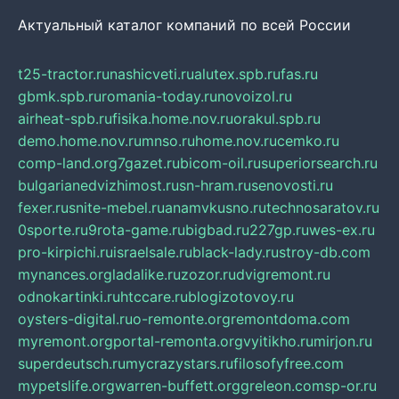
Актуальный каталог компаний по всей России
t25-tractor.ru
nashicveti.ru
alutex.spb.ru
fas.ru
gbmk.spb.ru
romania-today.ru
novoizol.ru
airheat-spb.ru
fisika.home.nov.ru
orakul.spb.ru
demo.home.nov.ru
mnso.ru
home.nov.ru
cemko.ru
comp-land.org
7gazet.ru
bicom-oil.ru
superiorsearch.ru
bulgarianedvizhimost.ru
sn-hram.ru
senovosti.ru
fexer.ru
snite-mebel.ru
anamvkusno.ru
technosaratov.ru
0sporte.ru
9rota-game.ru
bigbad.ru
227gp.ru
wes-ex.ru
pro-kirpichi.ru
israelsale.ru
black-lady.ru
stroy-db.com
mynances.org
ladalike.ru
zozor.ru
dvigremont.ru
odnokartinki.ru
htccare.ru
blogizotovoy.ru
oysters-digital.ru
o-remonte.org
remontdoma.com
myremont.org
portal-remonta.org
vyitikho.ru
mirjon.ru
superdeutsch.ru
mycrazystars.ru
filosofyfree.com
mypetslife.org
warren-buffett.org
greleon.com
sp-or.ru