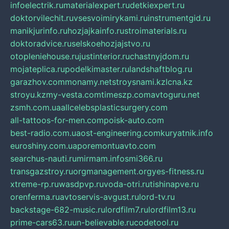
infoelectrik.ru
materialexpert.ru
detkiexpert.ru
doktorvilechit.ru
vsesvoimirykami.ru
instrumentgid.ru
manikjurinfo.ru
hozjajkainfo.ru
stroimaterials.ru
doktoradvice.ru
selskoehozjajstvo.ru
otopleniehouse.ru
justinterior.ru
chastnyjdom.ru
mojateplica.ru
podelkimaster.ru
landshaftblog.ru
garazhov.com
monamy.net
stroysnami.kz
lcna.kz
stroyu.kz
my-vesta.com
timeszp.com
avtoguru.net
zsmh.com.ua
allcelebsplasticsurgery.com
all-tattoos-for-men.com
poisk-auto.com
best-radio.com.ua
ost-engineering.com
kuryatnik.info
euroshiny.com.ua
poremontuavto.com
searchus-nauti.ru
mirmam.info
smi366.ru
transgazstroy.ru
orgmanagement.org
yes-fitness.ru
xtreme-rp.ru
wasdpvp.ru
voda-otri.ru
tishinapve.ru
orenferma.ru
avtoservis-avgust.ru
lord-tv.ru
backstage-682-music.ru
lordfilm7.ru
lordfilm13.ru
prime-cars63.ru
un-believable.ru
codetool.ru