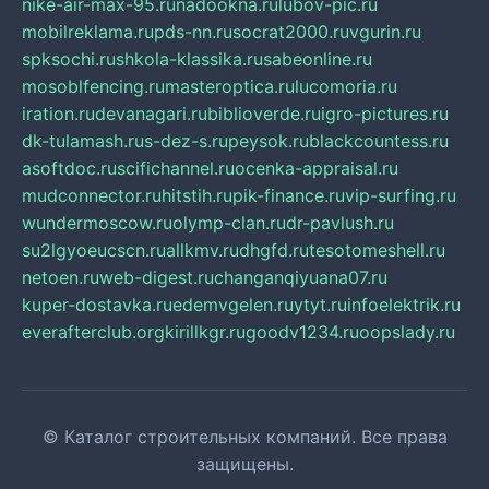
nike-air-max-95.ru
nadookna.ru
lubov-pic.ru
mobilreklama.ru
pds-nn.ru
socrat2000.ru
vgurin.ru
spksochi.ru
shkola-klassika.ru
sabeonline.ru
mosoblfencing.ru
masteroptica.ru
lucomoria.ru
iration.ru
devanagari.ru
biblioverde.ru
igro-pictures.ru
dk-tulamash.ru
s-dez-s.ru
peysok.ru
blackcountess.ru
asoftdoc.ru
scifichannel.ru
ocenka-appraisal.ru
mudconnector.ru
hitstih.ru
pik-finance.ru
vip-surfing.ru
wundermoscow.ru
olymp-clan.ru
dr-pavlush.ru
su2lgyoeucscn.ru
allkmv.ru
dhgfd.ru
tesotomeshell.ru
netoen.ru
web-digest.ru
changanqiyuana07.ru
kuper-dostavka.ru
edemvgelen.ru
ytyt.ru
infoelektrik.ru
everafterclub.org
kirillkgr.ru
goodv1234.ru
oopslady.ru
© Каталог строительных компаний. Все права
защищены.