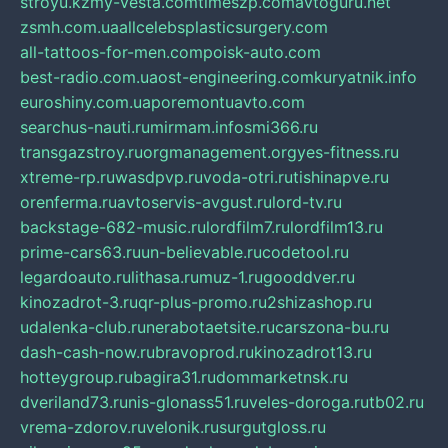
stroyu.kz
my-vesta.com
timeszp.com
avtoguru.net
zsmh.com.ua
allcelebsplasticsurgery.com
all-tattoos-for-men.com
poisk-auto.com
best-radio.com.ua
ost-engineering.com
kuryatnik.info
euroshiny.com.ua
poremontuavto.com
searchus-nauti.ru
mirmam.info
smi366.ru
transgazstroy.ru
orgmanagement.org
yes-fitness.ru
xtreme-rp.ru
wasdpvp.ru
voda-otri.ru
tishinapve.ru
orenferma.ru
avtoservis-avgust.ru
lord-tv.ru
backstage-682-music.ru
lordfilm7.ru
lordfilm13.ru
prime-cars63.ru
un-believable.ru
codetool.ru
legardoauto.ru
lithasa.ru
muz-1.ru
gooddver.ru
kinozadrot-3.ru
qr-plus-promo.ru
2shizashop.ru
udalenka-club.ru
nerabotaetsite.ru
carszona-bu.ru
dash-cash-now.ru
bravoprod.ru
kinozadrot13.ru
hotteygroup.ru
bagira31.ru
dommarketnsk.ru
dveriland73.ru
nis-glonass51.ru
veles-doroga.ru
tb02.ru
vrema-zdorov.ru
velonik.ru
surgutgloss.ru