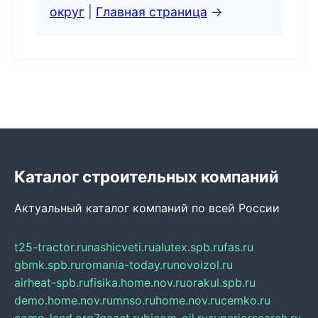
округ
|
Главная страница
→
Каталог строительных компаний
Актуальный каталог компаний по всей России
t25-tractor.ru
nashicveti.ru
alutex.spb.ru
fas.ru
gbmk.spb.ru
romania-today.ru
novoizol.ru
airheat-spb.ru
fisika.home.nov.ru
orakul.spb.ru
demo.home.nov.ru
mnso.ru
home.nov.ru
cemko.ru