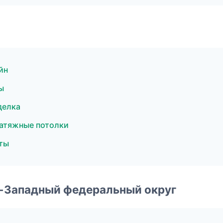
йн
ы
делка
атяжные потолки
ты
о-Западный федеральный округ