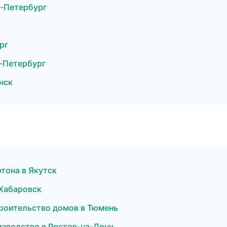
-Петербург
рг
-Петербург
нск
тона в Якутск
 Хабаровск
роительство домов в Тюмень
изводство в Ростов-на-Дону