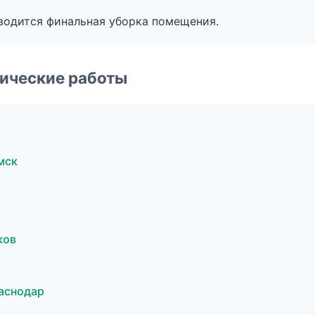
оводится финальная уборка помещения.
ические работы
мск
ков
аснодар