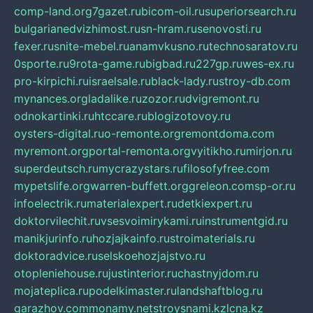
comp-land.org
7gazet.ru
bicom-oil.ru
superiorsearch.ru
bulgarianedvizhimost.ru
sn-hram.ru
senovosti.ru
fexer.ru
snite-mebel.ru
anamvkusno.ru
technosaratov.ru
0sporte.ru
9rota-game.ru
bigbad.ru
227gp.ru
wes-ex.ru
pro-kirpichi.ru
israelsale.ru
black-lady.ru
stroy-db.com
mynances.org
ladalike.ru
zozor.ru
dvigremont.ru
odnokartinki.ru
htccare.ru
blogizotovoy.ru
oysters-digital.ru
o-remonte.org
remontdoma.com
myremont.org
portal-remonta.org
vyitikho.ru
mirjon.ru
superdeutsch.ru
mycrazystars.ru
filosofyfree.com
mypetslife.org
warren-buffett.org
greleon.com
sp-or.ru
infoelectrik.ru
materialexpert.ru
detkiexpert.ru
doktorvilechit.ru
vsesvoimirykami.ru
instrumentgid.ru
manikjurinfo.ru
hozjajkainfo.ru
stroimaterials.ru
doktoradvice.ru
selskoehozjajstvo.ru
otopleniehouse.ru
justinterior.ru
chastnyjdom.ru
mojateplica.ru
podelkimaster.ru
landshaftblog.ru
garazhov.com
monamy.net
stroysnami.kz
lcna.kz