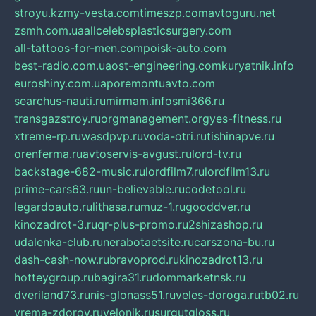
stroyu.kz
my-vesta.com
timeszp.com
avtoguru.net
zsmh.com.ua
allcelebsplasticsurgery.com
all-tattoos-for-men.com
poisk-auto.com
best-radio.com.ua
ost-engineering.com
kuryatnik.info
euroshiny.com.ua
poremontuavto.com
searchus-nauti.ru
mirmam.info
smi366.ru
transgazstroy.ru
orgmanagement.org
yes-fitness.ru
xtreme-rp.ru
wasdpvp.ru
voda-otri.ru
tishinapve.ru
orenferma.ru
avtoservis-avgust.ru
lord-tv.ru
backstage-682-music.ru
lordfilm7.ru
lordfilm13.ru
prime-cars63.ru
un-believable.ru
codetool.ru
legardoauto.ru
lithasa.ru
muz-1.ru
gooddver.ru
kinozadrot-3.ru
qr-plus-promo.ru
2shizashop.ru
udalenka-club.ru
nerabotaetsite.ru
carszona-bu.ru
dash-cash-now.ru
bravoprod.ru
kinozadrot13.ru
hotteygroup.ru
bagira31.ru
dommarketnsk.ru
dveriland73.ru
nis-glonass51.ru
veles-doroga.ru
tb02.ru
vrema-zdorov.ru
velonik.ru
surgutgloss.ru