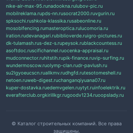
nike-air-max-95.ru
nadookna.ru
lubov-pic.ru
mobilreklama.ru
pds-nn.ru
socrat2000.ru
vgurin.ru
spksochi.ru
shkola-klassika.ru
sabeonline.ru
mosoblfencing.ru
masteroptica.ru
lucomoria.ru
iration.ru
devanagari.ru
biblioverde.ru
igro-pictures.ru
dk-tulamash.ru
s-dez-s.ru
peysok.ru
blackcountess.ru
asoftdoc.ru
scifichannel.ru
ocenka-appraisal.ru
mudconnector.ru
hitstih.ru
pik-finance.ru
vip-surfing.ru
wundermoscow.ru
olymp-clan.ru
dr-pavlush.ru
su2lgyoeucscn.ru
allkmv.ru
dhgfd.ru
tesotomeshell.ru
netoen.ru
web-digest.ru
changanqiyuana07.ru
kuper-dostavka.ru
edemvgelen.ru
ytyt.ru
infoelektrik.ru
everafterclub.org
kirillkgr.ru
goodv1234.ru
oopslady.ru
© Каталог строительных компаний. Все права
защищены.