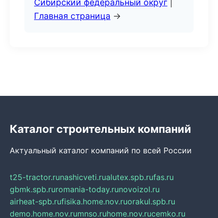
Сибирский федеральный округ
|
Главная страница
→
Каталог строительных компаний
Актуальный каталог компаний по всей России
t25-tractor.ru
nashicveti.ru
alutex.spb.ru
fas.ru
gbmk.spb.ru
romania-today.ru
novoizol.ru
airheat-spb.ru
fisika.home.nov.ru
orakul.spb.ru
demo.home.nov.ru
mnso.ru
home.nov.ru
cemko.ru