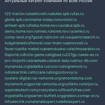
Актуальный каталог компаний по всей России
t25-tractor.ru
nashicveti.ru
alutex.spb.ru
fas.ru
gbmk.spb.ru
romania-today.ru
novoizol.ru
airheat-spb.ru
fisika.home.nov.ru
orakul.spb.ru
demo.home.nov.ru
mnso.ru
home.nov.ru
cemko.ru
comp-land.org
7gazet.ru
bicom-oil.ru
superiorsearch.ru
bulgarianedvizhimost.ru
sn-hram.ru
senovosti.ru
fexer.ru
snite-mebel.ru
anamvkusno.ru
technosaratov.ru
0sporte.ru
9rota-game.ru
bigbad.ru
227gp.ru
wes-ex.ru
pro-kirpichi.ru
israelsale.ru
black-lady.ru
stroy-db.com
mynances.org
ladalike.ru
zozor.ru
dvigremont.ru
odnokartinki.ru
htccare.ru
blogizotovoy.ru
oysters-digital.ru
o-remonte.org
remontdoma.com
myremont.org
portal-remonta.org
vyitikho.ru
mirjon.ru
superdeutsch.ru
mycrazystars.ru
filosofyfree.com
mypetslife.org
warren-buffett.org
greleon.com
sp-or.ru
infoelectrik.ru
materialexpert.ru
detkiexpert.ru