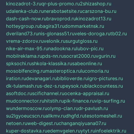
kinozadrot-3.ru
qr-plus-promo.ru
2shizashop.ru
udalenka-club.ru
nerabotaetsite.ru
carszona-bu.ru
dash-cash-now.ru
bravoprod.ru
kinozadrot13.ru
hotteygroup.ru
bagira31.ru
dommarketnsk.ru
dveriland73.ru
nis-glonass51.ru
veles-doroga.ru
tb02.ru
vrema-zdorov.ru
velonik.ru
surgutgloss.ru
nike-air-max-95.ru
nadookna.ru
lubov-pic.ru
mobilreklama.ru
pds-nn.ru
socrat2000.ru
vgurin.ru
spksochi.ru
shkola-klassika.ru
sabeonline.ru
mosoblfencing.ru
masteroptica.ru
lucomoria.ru
iration.ru
devanagari.ru
biblioverde.ru
igro-pictures.ru
dk-tulamash.ru
s-dez-s.ru
peysok.ru
blackcountess.ru
asoftdoc.ru
scifichannel.ru
ocenka-appraisal.ru
mudconnector.ru
hitstih.ru
pik-finance.ru
vip-surfing.ru
wundermoscow.ru
olymp-clan.ru
dr-pavlush.ru
su2lgyoeucscn.ru
allkmv.ru
dhgfd.ru
tesotomeshell.ru
netoen.ru
web-digest.ru
changanqiyuana07.ru
kuper-dostavka.ru
edemvgelen.ru
ytyt.ru
infoelektrik.ru