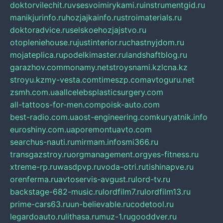
doktorvilechit.ru
vsesvoimirykami.ru
instrumentgid.ru
manikjurinfo.ru
hozjajkainfo.ru
stroimaterials.ru
doktoradvice.ru
selskoehozjajstvo.ru
otopleniehouse.ru
justinterior.ru
chastnyjdom.ru
mojateplica.ru
podelkimaster.ru
landshaftblog.ru
garazhov.com
monamy.net
stroysnami.kz
lcna.kz
stroyu.kz
my-vesta.com
timeszp.com
avtoguru.net
zsmh.com.ua
allcelebsplasticsurgery.com
all-tattoos-for-men.com
poisk-auto.com
best-radio.com.ua
ost-engineering.com
kuryatnik.info
euroshiny.com.ua
poremontuavto.com
searchus-nauti.ru
mirmam.info
smi366.ru
transgazstroy.ru
orgmanagement.org
yes-fitness.ru
xtreme-rp.ru
wasdpvp.ru
voda-otri.ru
tishinapve.ru
orenferma.ru
avtoservis-avgust.ru
lord-tv.ru
backstage-682-music.ru
lordfilm7.ru
lordfilm13.ru
prime-cars63.ru
un-believable.ru
codetool.ru
legardoauto.ru
lithasa.ru
muz-1.ru
gooddver.ru