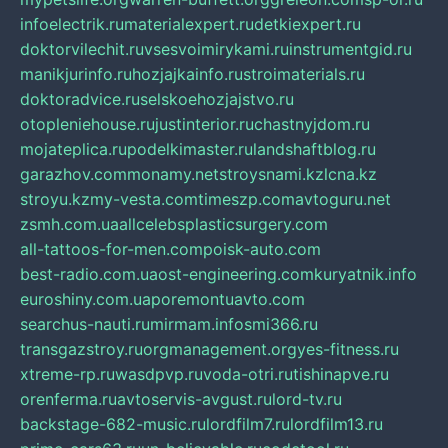
infoelectrik.ru
materialexpert.ru
detkiexpert.ru
doktorvilechit.ru
vsesvoimirykami.ru
instrumentgid.ru
manikjurinfo.ru
hozjajkainfo.ru
stroimaterials.ru
doktoradvice.ru
selskoehozjajstvo.ru
otopleniehouse.ru
justinterior.ru
chastnyjdom.ru
mojateplica.ru
podelkimaster.ru
landshaftblog.ru
garazhov.com
monamy.net
stroysnami.kz
lcna.kz
stroyu.kz
my-vesta.com
timeszp.com
avtoguru.net
zsmh.com.ua
allcelebsplasticsurgery.com
all-tattoos-for-men.com
poisk-auto.com
best-radio.com.ua
ost-engineering.com
kuryatnik.info
euroshiny.com.ua
poremontuavto.com
searchus-nauti.ru
mirmam.info
smi366.ru
transgazstroy.ru
orgmanagement.org
yes-fitness.ru
xtreme-rp.ru
wasdpvp.ru
voda-otri.ru
tishinapve.ru
orenferma.ru
avtoservis-avgust.ru
lord-tv.ru
backstage-682-music.ru
lordfilm7.ru
lordfilm13.ru