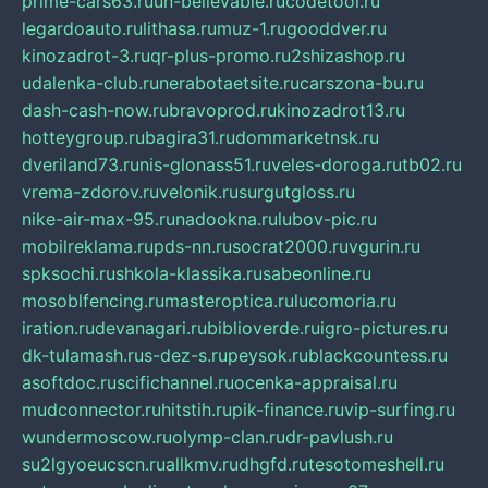
prime-cars63.ru
un-believable.ru
codetool.ru
legardoauto.ru
lithasa.ru
muz-1.ru
gooddver.ru
kinozadrot-3.ru
qr-plus-promo.ru
2shizashop.ru
udalenka-club.ru
nerabotaetsite.ru
carszona-bu.ru
dash-cash-now.ru
bravoprod.ru
kinozadrot13.ru
hotteygroup.ru
bagira31.ru
dommarketnsk.ru
dveriland73.ru
nis-glonass51.ru
veles-doroga.ru
tb02.ru
vrema-zdorov.ru
velonik.ru
surgutgloss.ru
nike-air-max-95.ru
nadookna.ru
lubov-pic.ru
mobilreklama.ru
pds-nn.ru
socrat2000.ru
vgurin.ru
spksochi.ru
shkola-klassika.ru
sabeonline.ru
mosoblfencing.ru
masteroptica.ru
lucomoria.ru
iration.ru
devanagari.ru
biblioverde.ru
igro-pictures.ru
dk-tulamash.ru
s-dez-s.ru
peysok.ru
blackcountess.ru
asoftdoc.ru
scifichannel.ru
ocenka-appraisal.ru
mudconnector.ru
hitstih.ru
pik-finance.ru
vip-surfing.ru
wundermoscow.ru
olymp-clan.ru
dr-pavlush.ru
su2lgyoeucscn.ru
allkmv.ru
dhgfd.ru
tesotomeshell.ru