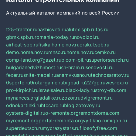
Актуальный каталог компаний по всей России
t25-tractor.ru
nashicveti.ru
alutex.spb.ru
fas.ru
gbmk.spb.ru
romania-today.ru
novoizol.ru
airheat-spb.ru
fisika.home.nov.ru
orakul.spb.ru
demo.home.nov.ru
mnso.ru
home.nov.ru
cemko.ru
comp-land.org
7gazet.ru
bicom-oil.ru
superiorsearch.ru
bulgarianedvizhimost.ru
sn-hram.ru
senovosti.ru
fexer.ru
snite-mebel.ru
anamvkusno.ru
technosaratov.ru
0sporte.ru
9rota-game.ru
bigbad.ru
227gp.ru
wes-ex.ru
pro-kirpichi.ru
israelsale.ru
black-lady.ru
stroy-db.com
mynances.org
ladalike.ru
zozor.ru
dvigremont.ru
odnokartinki.ru
htccare.ru
blogizotovoy.ru
oysters-digital.ru
o-remonte.org
remontdoma.com
myremont.org
portal-remonta.org
vyitikho.ru
mirjon.ru
superdeutsch.ru
mycrazystars.ru
filosofyfree.com
mypetslife.org
warren-buffett.org
greleon.com
sp-or.ru