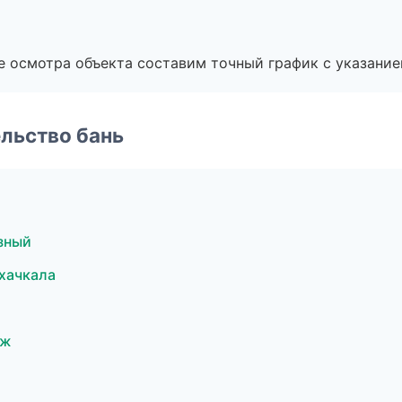
е осмотра объекта составим точный график с указание
льство бань
зный
хачкала
еж