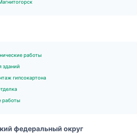
Магнитогорск
нические работы
я зданий
нтаж гипсокартона
отделка
е работы
ский федеральный округ