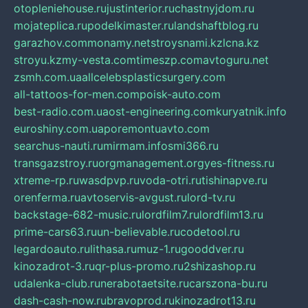
otopleniehouse.ru
justinterior.ru
chastnyjdom.ru
mojateplica.ru
podelkimaster.ru
landshaftblog.ru
garazhov.com
monamy.net
stroysnami.kz
lcna.kz
stroyu.kz
my-vesta.com
timeszp.com
avtoguru.net
zsmh.com.ua
allcelebsplasticsurgery.com
all-tattoos-for-men.com
poisk-auto.com
best-radio.com.ua
ost-engineering.com
kuryatnik.info
euroshiny.com.ua
poremontuavto.com
searchus-nauti.ru
mirmam.info
smi366.ru
transgazstroy.ru
orgmanagement.org
yes-fitness.ru
xtreme-rp.ru
wasdpvp.ru
voda-otri.ru
tishinapve.ru
orenferma.ru
avtoservis-avgust.ru
lord-tv.ru
backstage-682-music.ru
lordfilm7.ru
lordfilm13.ru
prime-cars63.ru
un-believable.ru
codetool.ru
legardoauto.ru
lithasa.ru
muz-1.ru
gooddver.ru
kinozadrot-3.ru
qr-plus-promo.ru
2shizashop.ru
udalenka-club.ru
nerabotaetsite.ru
carszona-bu.ru
dash-cash-now.ru
bravoprod.ru
kinozadrot13.ru