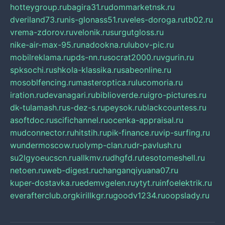
hotteygroup.ru
bagira31.ru
dommarketnsk.ru
dveriland73.ru
nis-glonass51.ru
veles-doroga.ru
tb02.ru
vrema-zdorov.ru
velonik.ru
surgutgloss.ru
nike-air-max-95.ru
nadookna.ru
lubov-pic.ru
mobilreklama.ru
pds-nn.ru
socrat2000.ru
vgurin.ru
spksochi.ru
shkola-klassika.ru
sabeonline.ru
mosoblfencing.ru
masteroptica.ru
lucomoria.ru
iration.ru
devanagari.ru
biblioverde.ru
igro-pictures.ru
dk-tulamash.ru
s-dez-s.ru
peysok.ru
blackcountess.ru
asoftdoc.ru
scifichannel.ru
ocenka-appraisal.ru
mudconnector.ru
hitstih.ru
pik-finance.ru
vip-surfing.ru
wundermoscow.ru
olymp-clan.ru
dr-pavlush.ru
su2lgyoeucscn.ru
allkmv.ru
dhgfd.ru
tesotomeshell.ru
netoen.ru
web-digest.ru
changanqiyuana07.ru
kuper-dostavka.ru
edemvgelen.ru
ytyt.ru
infoelektrik.ru
everafterclub.org
kirillkgr.ru
goodv1234.ru
oopslady.ru