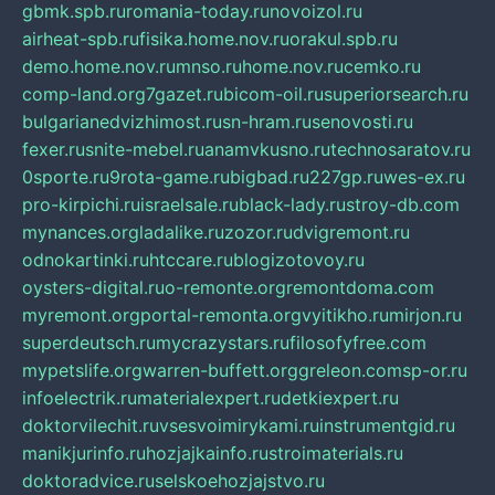
gbmk.spb.ru
romania-today.ru
novoizol.ru
airheat-spb.ru
fisika.home.nov.ru
orakul.spb.ru
demo.home.nov.ru
mnso.ru
home.nov.ru
cemko.ru
comp-land.org
7gazet.ru
bicom-oil.ru
superiorsearch.ru
bulgarianedvizhimost.ru
sn-hram.ru
senovosti.ru
fexer.ru
snite-mebel.ru
anamvkusno.ru
technosaratov.ru
0sporte.ru
9rota-game.ru
bigbad.ru
227gp.ru
wes-ex.ru
pro-kirpichi.ru
israelsale.ru
black-lady.ru
stroy-db.com
mynances.org
ladalike.ru
zozor.ru
dvigremont.ru
odnokartinki.ru
htccare.ru
blogizotovoy.ru
oysters-digital.ru
o-remonte.org
remontdoma.com
myremont.org
portal-remonta.org
vyitikho.ru
mirjon.ru
superdeutsch.ru
mycrazystars.ru
filosofyfree.com
mypetslife.org
warren-buffett.org
greleon.com
sp-or.ru
infoelectrik.ru
materialexpert.ru
detkiexpert.ru
doktorvilechit.ru
vsesvoimirykami.ru
instrumentgid.ru
manikjurinfo.ru
hozjajkainfo.ru
stroimaterials.ru
doktoradvice.ru
selskoehozjajstvo.ru