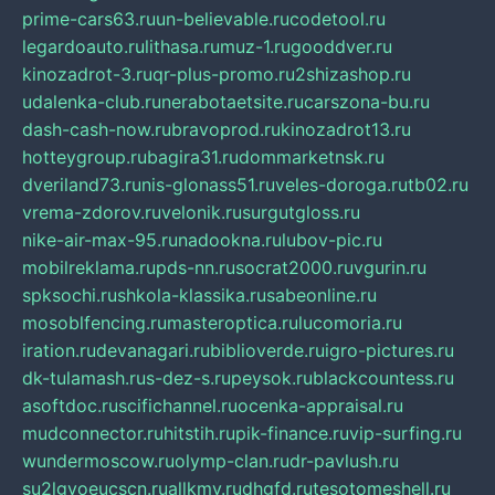
prime-cars63.ru
un-believable.ru
codetool.ru
legardoauto.ru
lithasa.ru
muz-1.ru
gooddver.ru
kinozadrot-3.ru
qr-plus-promo.ru
2shizashop.ru
udalenka-club.ru
nerabotaetsite.ru
carszona-bu.ru
dash-cash-now.ru
bravoprod.ru
kinozadrot13.ru
hotteygroup.ru
bagira31.ru
dommarketnsk.ru
dveriland73.ru
nis-glonass51.ru
veles-doroga.ru
tb02.ru
vrema-zdorov.ru
velonik.ru
surgutgloss.ru
nike-air-max-95.ru
nadookna.ru
lubov-pic.ru
mobilreklama.ru
pds-nn.ru
socrat2000.ru
vgurin.ru
spksochi.ru
shkola-klassika.ru
sabeonline.ru
mosoblfencing.ru
masteroptica.ru
lucomoria.ru
iration.ru
devanagari.ru
biblioverde.ru
igro-pictures.ru
dk-tulamash.ru
s-dez-s.ru
peysok.ru
blackcountess.ru
asoftdoc.ru
scifichannel.ru
ocenka-appraisal.ru
mudconnector.ru
hitstih.ru
pik-finance.ru
vip-surfing.ru
wundermoscow.ru
olymp-clan.ru
dr-pavlush.ru
su2lgyoeucscn.ru
allkmv.ru
dhgfd.ru
tesotomeshell.ru