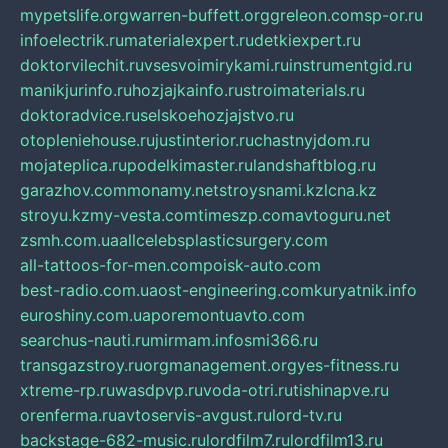
mypetslife.org
warren-buffett.org
greleon.com
sp-or.ru
infoelectrik.ru
materialexpert.ru
detkiexpert.ru
doktorvilechit.ru
vsesvoimirykami.ru
instrumentgid.ru
manikjurinfo.ru
hozjajkainfo.ru
stroimaterials.ru
doktoradvice.ru
selskoehozjajstvo.ru
otopleniehouse.ru
justinterior.ru
chastnyjdom.ru
mojateplica.ru
podelkimaster.ru
landshaftblog.ru
garazhov.com
monamy.net
stroysnami.kz
lcna.kz
stroyu.kz
my-vesta.com
timeszp.com
avtoguru.net
zsmh.com.ua
allcelebsplasticsurgery.com
all-tattoos-for-men.com
poisk-auto.com
best-radio.com.ua
ost-engineering.com
kuryatnik.info
euroshiny.com.ua
poremontuavto.com
searchus-nauti.ru
mirmam.info
smi366.ru
transgazstroy.ru
orgmanagement.org
yes-fitness.ru
xtreme-rp.ru
wasdpvp.ru
voda-otri.ru
tishinapve.ru
orenferma.ru
avtoservis-avgust.ru
lord-tv.ru
backstage-682-music.ru
lordfilm7.ru
lordfilm13.ru