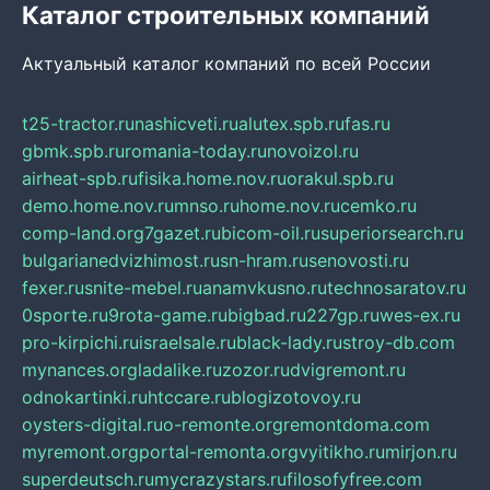
Каталог строительных компаний
Актуальный каталог компаний по всей России
t25-tractor.ru
nashicveti.ru
alutex.spb.ru
fas.ru
gbmk.spb.ru
romania-today.ru
novoizol.ru
airheat-spb.ru
fisika.home.nov.ru
orakul.spb.ru
demo.home.nov.ru
mnso.ru
home.nov.ru
cemko.ru
comp-land.org
7gazet.ru
bicom-oil.ru
superiorsearch.ru
bulgarianedvizhimost.ru
sn-hram.ru
senovosti.ru
fexer.ru
snite-mebel.ru
anamvkusno.ru
technosaratov.ru
0sporte.ru
9rota-game.ru
bigbad.ru
227gp.ru
wes-ex.ru
pro-kirpichi.ru
israelsale.ru
black-lady.ru
stroy-db.com
mynances.org
ladalike.ru
zozor.ru
dvigremont.ru
odnokartinki.ru
htccare.ru
blogizotovoy.ru
oysters-digital.ru
o-remonte.org
remontdoma.com
myremont.org
portal-remonta.org
vyitikho.ru
mirjon.ru
superdeutsch.ru
mycrazystars.ru
filosofyfree.com