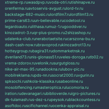
xtreme-rp.ru
wasdpvp.ru
voda-otri.ru
tishinapve.ru
orenferma.ru
avtoservis-avgust.ru
lord-tv.ru
backstage-682-music.ru
lordfilm7.ru
lordfilm13.ru
prime-cars63.ru
un-believable.ru
codetool.ru
legardoauto.ru
lithasa.ru
muz-1.ru
gooddver.ru
kinozadrot-3.ru
qr-plus-promo.ru
2shizashop.ru
udalenka-club.ru
nerabotaetsite.ru
carszona-bu.ru
dash-cash-now.ru
bravoprod.ru
kinozadrot13.ru
hotteygroup.ru
bagira31.ru
dommarketnsk.ru
dveriland73.ru
nis-glonass51.ru
veles-doroga.ru
tb02.ru
vrema-zdorov.ru
velonik.ru
surgutgloss.ru
nike-air-max-95.ru
nadookna.ru
lubov-pic.ru
mobilreklama.ru
pds-nn.ru
socrat2000.ru
vgurin.ru
spksochi.ru
shkola-klassika.ru
sabeonline.ru
mosoblfencing.ru
masteroptica.ru
lucomoria.ru
iration.ru
devanagari.ru
biblioverde.ru
igro-pictures.ru
dk-tulamash.ru
s-dez-s.ru
peysok.ru
blackcountess.ru
asoftdoc.ru
scifichannel.ru
ocenka-appraisal.ru