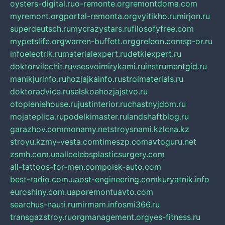
oysters-digital.ru
o-remonte.org
remontdoma.com
myremont.org
portal-remonta.org
vyitikho.ru
mirjon.ru
superdeutsch.ru
mycrazystars.ru
filosofyfree.com
mypetslife.org
warren-buffett.org
greleon.com
sp-or.ru
infoelectrik.ru
materialexpert.ru
detkiexpert.ru
doktorvilechit.ru
vsesvoimirykami.ru
instrumentgid.ru
manikjurinfo.ru
hozjajkainfo.ru
stroimaterials.ru
doktoradvice.ru
selskoehozjajstvo.ru
otopleniehouse.ru
justinterior.ru
chastnyjdom.ru
mojateplica.ru
podelkimaster.ru
landshaftblog.ru
garazhov.com
monamy.net
stroysnami.kz
lcna.kz
stroyu.kz
my-vesta.com
timeszp.com
avtoguru.net
zsmh.com.ua
allcelebsplasticsurgery.com
all-tattoos-for-men.com
poisk-auto.com
best-radio.com.ua
ost-engineering.com
kuryatnik.info
euroshiny.com.ua
poremontuavto.com
searchus-nauti.ru
mirmam.info
smi366.ru
transgazstroy.ru
orgmanagement.org
yes-fitness.ru