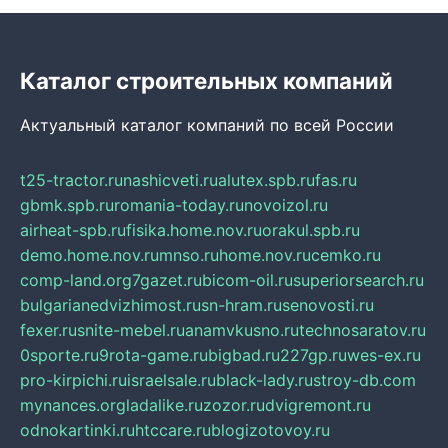
Каталог строительных компаний
Актуальный каталог компаний по всей России
t25-tractor.ru
nashicveti.ru
alutex.spb.ru
fas.ru
gbmk.spb.ru
romania-today.ru
novoizol.ru
airheat-spb.ru
fisika.home.nov.ru
orakul.spb.ru
demo.home.nov.ru
mnso.ru
home.nov.ru
cemko.ru
comp-land.org
7gazet.ru
bicom-oil.ru
superiorsearch.ru
bulgarianedvizhimost.ru
sn-hram.ru
senovosti.ru
fexer.ru
snite-mebel.ru
anamvkusno.ru
technosaratov.ru
0sporte.ru
9rota-game.ru
bigbad.ru
227gp.ru
wes-ex.ru
pro-kirpichi.ru
israelsale.ru
black-lady.ru
stroy-db.com
mynances.org
ladalike.ru
zozor.ru
dvigremont.ru
odnokartinki.ru
htccare.ru
blogizotovoy.ru