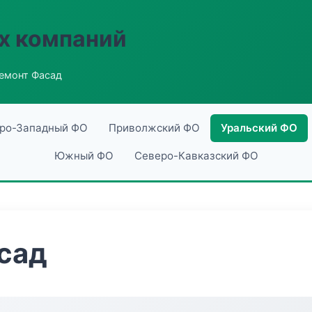
х компаний
емонт Фасад
ро-Западный ФО
Приволжский ФО
Уральский ФО
Южный ФО
Северо-Кавказский ФО
сад