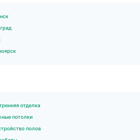
нск
оград
к
ноярск
тренняя отделка
жные потолки
стройство полов