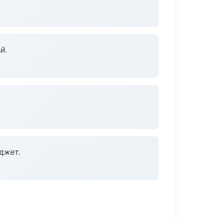
й.
джет.