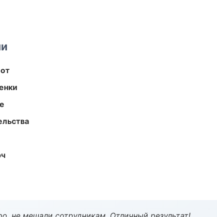
ми
бот
енки
те
ельства
юч
о, не мешали сотрудникам. Отличный результат!