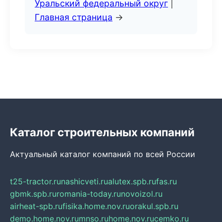
Уральский федеральный округ
|
Главная страница
→
Каталог строительных компаний
Актуальный каталог компаний по всей России
t25-tractor.ru
nashicveti.ru
alutex.spb.ru
fas.ru
gbmk.spb.ru
romania-today.ru
novoizol.ru
airheat-spb.ru
fisika.home.nov.ru
orakul.spb.ru
demo.home.nov.ru
mnso.ru
home.nov.ru
cemko.ru