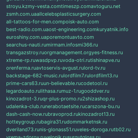
stroyu.kz
my-vesta.com
timeszp.com
avtoguru.net
zsmh.com.ua
allcelebsplasticsurgery.com
all-tattoos-for-men.com
poisk-auto.com
best-radio.com.ua
ost-engineering.com
kuryatnik.info
euroshiny.com.ua
poremontuavto.com
searchus-nauti.ru
mirmam.info
smi366.ru
transgazstroy.ru
orgmanagement.org
yes-fitness.ru
xtreme-rp.ru
wasdpvp.ru
voda-otri.ru
tishinapve.ru
orenferma.ru
avtoservis-avgust.ru
lord-tv.ru
backstage-682-music.ru
lordfilm7.ru
lordfilm13.ru
prime-cars63.ru
un-believable.ru
codetool.ru
legardoauto.ru
lithasa.ru
muz-1.ru
gooddver.ru
kinozadrot-3.ru
qr-plus-promo.ru
2shizashop.ru
udalenka-club.ru
nerabotaetsite.ru
carszona-bu.ru
dash-cash-now.ru
bravoprod.ru
kinozadrot13.ru
hotteygroup.ru
bagira31.ru
dommarketnsk.ru
dveriland73.ru
nis-glonass51.ru
veles-doroga.ru
tb02.ru
vrema-zdorov.ru
velonik.ru
surgutgloss.ru