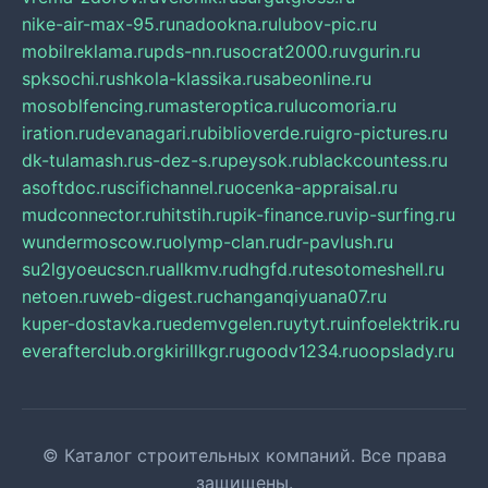
nike-air-max-95.ru
nadookna.ru
lubov-pic.ru
mobilreklama.ru
pds-nn.ru
socrat2000.ru
vgurin.ru
spksochi.ru
shkola-klassika.ru
sabeonline.ru
mosoblfencing.ru
masteroptica.ru
lucomoria.ru
iration.ru
devanagari.ru
biblioverde.ru
igro-pictures.ru
dk-tulamash.ru
s-dez-s.ru
peysok.ru
blackcountess.ru
asoftdoc.ru
scifichannel.ru
ocenka-appraisal.ru
mudconnector.ru
hitstih.ru
pik-finance.ru
vip-surfing.ru
wundermoscow.ru
olymp-clan.ru
dr-pavlush.ru
su2lgyoeucscn.ru
allkmv.ru
dhgfd.ru
tesotomeshell.ru
netoen.ru
web-digest.ru
changanqiyuana07.ru
kuper-dostavka.ru
edemvgelen.ru
ytyt.ru
infoelektrik.ru
everafterclub.org
kirillkgr.ru
goodv1234.ru
oopslady.ru
© Каталог строительных компаний. Все права
защищены.