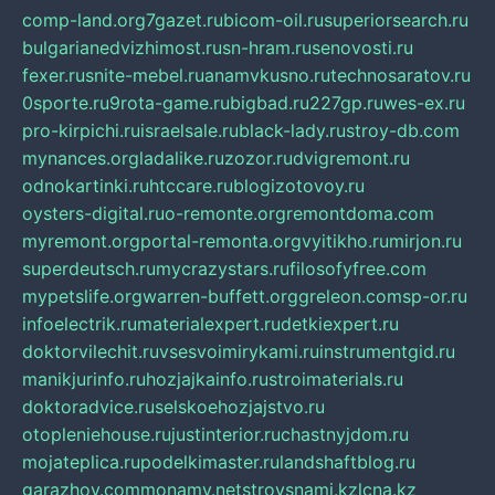
comp-land.org
7gazet.ru
bicom-oil.ru
superiorsearch.ru
bulgarianedvizhimost.ru
sn-hram.ru
senovosti.ru
fexer.ru
snite-mebel.ru
anamvkusno.ru
technosaratov.ru
0sporte.ru
9rota-game.ru
bigbad.ru
227gp.ru
wes-ex.ru
pro-kirpichi.ru
israelsale.ru
black-lady.ru
stroy-db.com
mynances.org
ladalike.ru
zozor.ru
dvigremont.ru
odnokartinki.ru
htccare.ru
blogizotovoy.ru
oysters-digital.ru
o-remonte.org
remontdoma.com
myremont.org
portal-remonta.org
vyitikho.ru
mirjon.ru
superdeutsch.ru
mycrazystars.ru
filosofyfree.com
mypetslife.org
warren-buffett.org
greleon.com
sp-or.ru
infoelectrik.ru
materialexpert.ru
detkiexpert.ru
doktorvilechit.ru
vsesvoimirykami.ru
instrumentgid.ru
manikjurinfo.ru
hozjajkainfo.ru
stroimaterials.ru
doktoradvice.ru
selskoehozjajstvo.ru
otopleniehouse.ru
justinterior.ru
chastnyjdom.ru
mojateplica.ru
podelkimaster.ru
landshaftblog.ru
garazhov.com
monamy.net
stroysnami.kz
lcna.kz