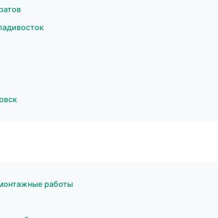
ратов
ладивосток
овск
монтажные работы