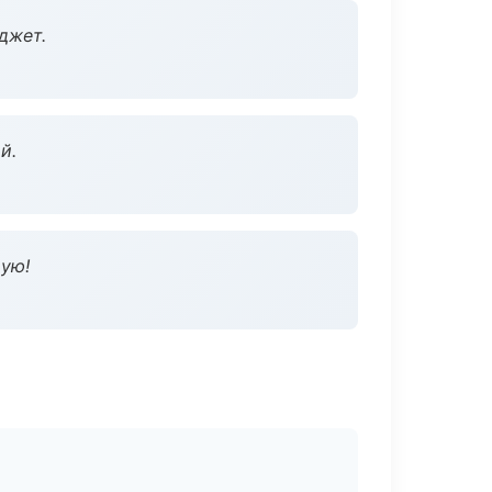
джет.
й.
дую!