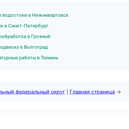
и водостоки в Нижневартовск
и в Санкт-Петербург
ообработка в Грозный
подвеска в Волгоград
атурные работы в Тюмень
альный федеральный округ
|
Главная страница
→