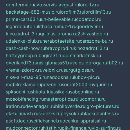
orenferma.ru
avtoservis-avgust.ru
lord-tv.ru
backstage-682-music.ru
lordfilm7.ru
lordfilm13.ru
prime-cars63.ru
un-believable.ru
codetool.ru
legardoauto.ru
lithasa.ru
muz-1.ru
gooddver.ru
kinozadrot-3.ru
qr-plus-promo.ru
2shizashop.ru
udalenka-club.ru
nerabotaetsite.ru
carszona-bu.ru
dash-cash-now.ru
bravoprod.ru
kinozadrot13.ru
hotteygroup.ru
bagira31.ru
dommarketnsk.ru
dveriland73.ru
nis-glonass51.ru
veles-doroga.ru
tb02.ru
vrema-zdorov.ru
velonik.ru
surgutgloss.ru
nike-air-max-95.ru
nadookna.ru
lubov-pic.ru
mobilreklama.ru
pds-nn.ru
socrat2000.ru
vgurin.ru
spksochi.ru
shkola-klassika.ru
sabeonline.ru
mosoblfencing.ru
masteroptica.ru
lucomoria.ru
iration.ru
devanagari.ru
biblioverde.ru
igro-pictures.ru
dk-tulamash.ru
s-dez-s.ru
peysok.ru
blackcountess.ru
asoftdoc.ru
scifichannel.ru
ocenka-appraisal.ru
mudconnector.ru
hitstih.ru
pik-finance.ru
vip-surfing.ru