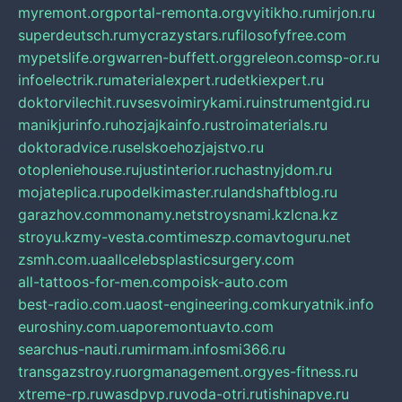
myremont.org
portal-remonta.org
vyitikho.ru
mirjon.ru
superdeutsch.ru
mycrazystars.ru
filosofyfree.com
mypetslife.org
warren-buffett.org
greleon.com
sp-or.ru
infoelectrik.ru
materialexpert.ru
detkiexpert.ru
doktorvilechit.ru
vsesvoimirykami.ru
instrumentgid.ru
manikjurinfo.ru
hozjajkainfo.ru
stroimaterials.ru
doktoradvice.ru
selskoehozjajstvo.ru
otopleniehouse.ru
justinterior.ru
chastnyjdom.ru
mojateplica.ru
podelkimaster.ru
landshaftblog.ru
garazhov.com
monamy.net
stroysnami.kz
lcna.kz
stroyu.kz
my-vesta.com
timeszp.com
avtoguru.net
zsmh.com.ua
allcelebsplasticsurgery.com
all-tattoos-for-men.com
poisk-auto.com
best-radio.com.ua
ost-engineering.com
kuryatnik.info
euroshiny.com.ua
poremontuavto.com
searchus-nauti.ru
mirmam.info
smi366.ru
transgazstroy.ru
orgmanagement.org
yes-fitness.ru
xtreme-rp.ru
wasdpvp.ru
voda-otri.ru
tishinapve.ru