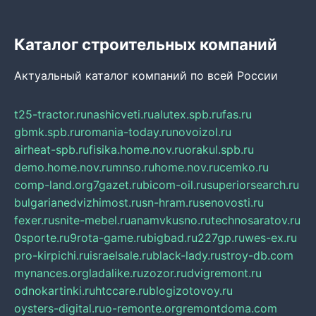
Каталог строительных компаний
Актуальный каталог компаний по всей России
t25-tractor.ru
nashicveti.ru
alutex.spb.ru
fas.ru
gbmk.spb.ru
romania-today.ru
novoizol.ru
airheat-spb.ru
fisika.home.nov.ru
orakul.spb.ru
demo.home.nov.ru
mnso.ru
home.nov.ru
cemko.ru
comp-land.org
7gazet.ru
bicom-oil.ru
superiorsearch.ru
bulgarianedvizhimost.ru
sn-hram.ru
senovosti.ru
fexer.ru
snite-mebel.ru
anamvkusno.ru
technosaratov.ru
0sporte.ru
9rota-game.ru
bigbad.ru
227gp.ru
wes-ex.ru
pro-kirpichi.ru
israelsale.ru
black-lady.ru
stroy-db.com
mynances.org
ladalike.ru
zozor.ru
dvigremont.ru
odnokartinki.ru
htccare.ru
blogizotovoy.ru
oysters-digital.ru
o-remonte.org
remontdoma.com