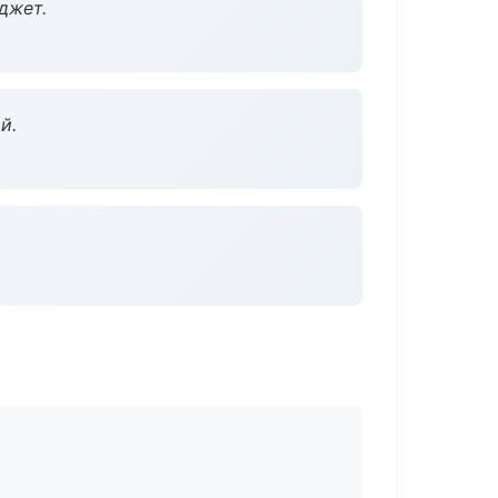
джет.
й.