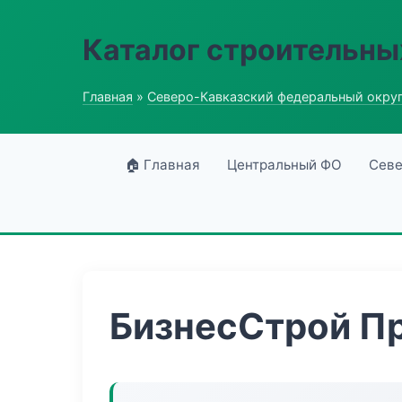
Каталог строительны
Главная
»
Северо-Кавказский федеральный окру
🏠 Главная
Центральный ФО
Севе
БизнесСтрой П