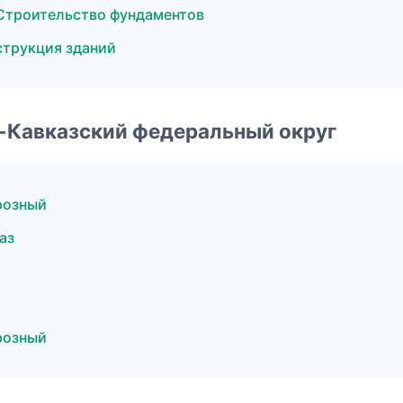
Строительство фундаментов
струкция зданий
о-Кавказский федеральный округ
розный
аз
розный