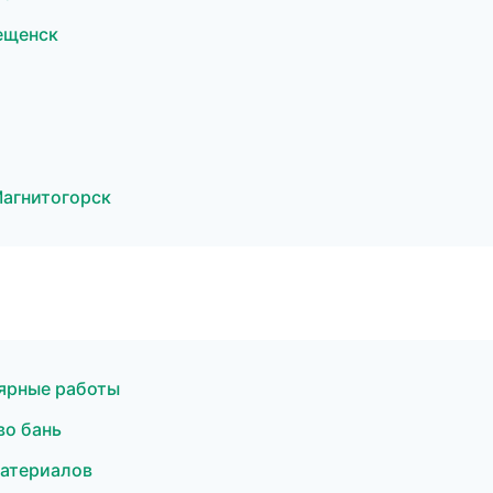
ещенск
Магнитогорск
ярные работы
во бань
атериалов