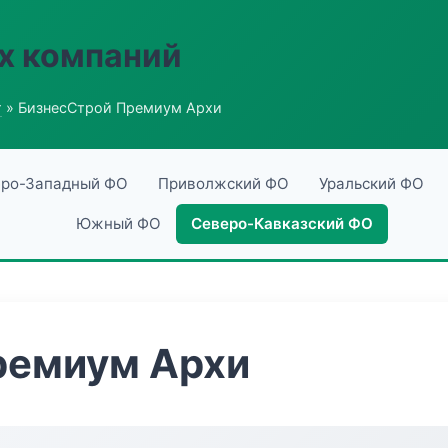
х компаний
г
» БизнесСтрой Премиум Архи
ро-Западный ФО
Приволжский ФО
Уральский ФО
Южный ФО
Северо-Кавказский ФО
ремиум Архи