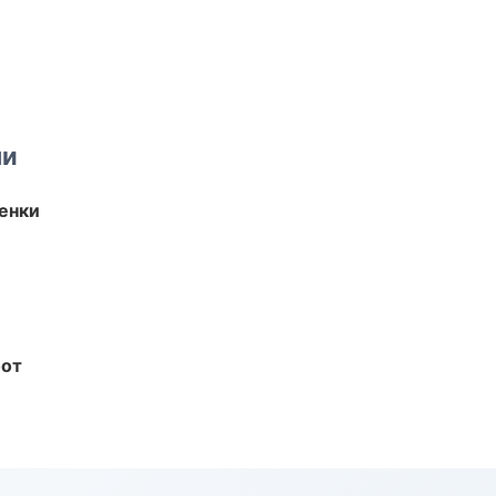
ми
енки
бот