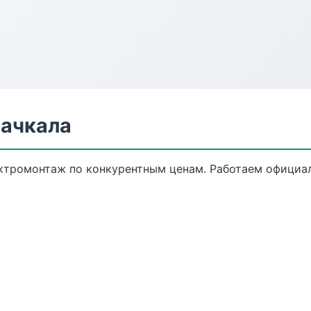
хачкала
ктромонтаж по конкурентным ценам. Работаем официал