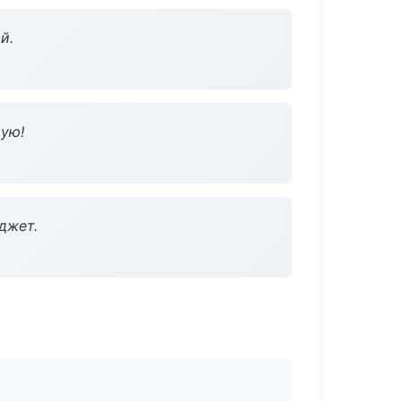
й.
дую!
джет.