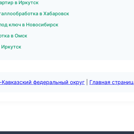
артир в Иркутск
еталлообработка в Хабаровск
 под ключ в Новосибирск
отка в Омск
в Иркутск
-Кавказский федеральный округ
|
Главная страниц