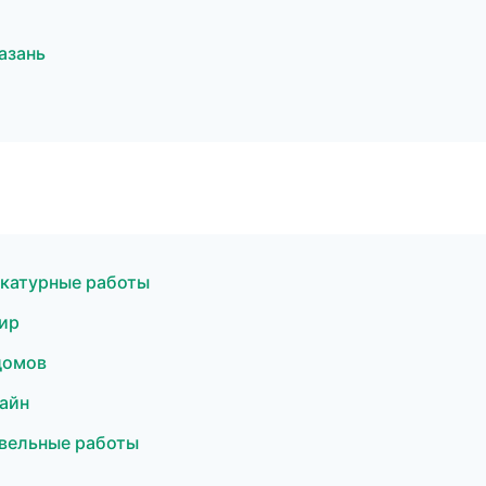
азань
катурные работы
ир
домов
айн
вельные работы