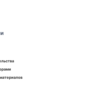
ми
ельства
торами
 материалов