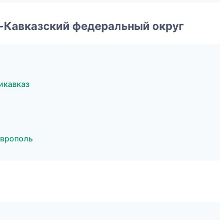
о-Кавказский федеральный округ
икавказ
аврополь