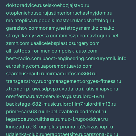
doktoradvice.ru
selskoehozjajstvo.ru
otopleniehouse.ru
justinterior.ru
chastnyjdom.ru
mojateplica.ru
podelkimaster.ru
landshaftblog.ru
garazhov.com
monamy.net
stroysnami.kz
lcna.kz
stroyu.kz
my-vesta.com
timeszp.com
avtoguru.net
zsmh.com.ua
allcelebsplasticsurgery.com
all-tattoos-for-men.com
poisk-auto.com
best-radio.com.ua
ost-engineering.com
kuryatnik.info
euroshiny.com.ua
poremontuavto.com
searchus-nauti.ru
mirmam.info
smi366.ru
transgazstroy.ru
orgmanagement.org
yes-fitness.ru
xtreme-rp.ru
wasdpvp.ru
voda-otri.ru
tishinapve.ru
orenferma.ru
avtoservis-avgust.ru
lord-tv.ru
backstage-682-music.ru
lordfilm7.ru
lordfilm13.ru
prime-cars63.ru
un-believable.ru
codetool.ru
legardoauto.ru
lithasa.ru
muz-1.ru
gooddver.ru
kinozadrot-3.ru
qr-plus-promo.ru
2shizashop.ru
udalenka-club.ru
nerabotaetsite.ru
carszona-bu.ru