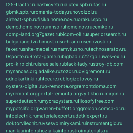
t25-tractor.ru
nashicveti.ru
alutex.spb.ru
fas.ru
gbmk.spb.ru
romania-today.ru
novoizol.ru
airheat-spb.ru
fisika.home.nov.ru
orakul.spb.ru
demo.home.nov.ru
mnso.ru
home.nov.ru
cemko.ru
comp-land.org
7gazet.ru
bicom-oil.ru
superiorsearch.ru
bulgarianedvizhimost.ru
sn-hram.ru
senovosti.ru
fexer.ru
snite-mebel.ru
anamvkusno.ru
technosaratov.ru
0sporte.ru
9rota-game.ru
bigbad.ru
227gp.ru
wes-ex.ru
pro-kirpichi.ru
israelsale.ru
black-lady.ru
stroy-db.com
mynances.org
ladalike.ru
zozor.ru
dvigremont.ru
odnokartinki.ru
htccare.ru
blogizotovoy.ru
oysters-digital.ru
o-remonte.org
remontdoma.com
myremont.org
portal-remonta.org
vyitikho.ru
mirjon.ru
superdeutsch.ru
mycrazystars.ru
filosofyfree.com
mypetslife.org
warren-buffett.org
greleon.com
sp-or.ru
infoelectrik.ru
materialexpert.ru
detkiexpert.ru
doktorvilechit.ru
vsesvoimirykami.ru
instrumentgid.ru
manikjurinfo.ru
hozjajkainfo.ru
stroimaterials.ru