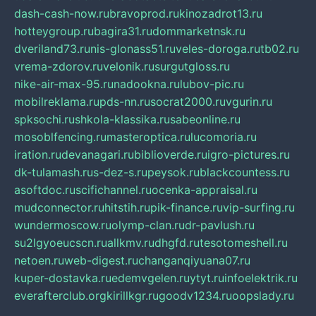
dash-cash-now.ru
bravoprod.ru
kinozadrot13.ru
hotteygroup.ru
bagira31.ru
dommarketnsk.ru
dveriland73.ru
nis-glonass51.ru
veles-doroga.ru
tb02.ru
vrema-zdorov.ru
velonik.ru
surgutgloss.ru
nike-air-max-95.ru
nadookna.ru
lubov-pic.ru
mobilreklama.ru
pds-nn.ru
socrat2000.ru
vgurin.ru
spksochi.ru
shkola-klassika.ru
sabeonline.ru
mosoblfencing.ru
masteroptica.ru
lucomoria.ru
iration.ru
devanagari.ru
biblioverde.ru
igro-pictures.ru
dk-tulamash.ru
s-dez-s.ru
peysok.ru
blackcountess.ru
asoftdoc.ru
scifichannel.ru
ocenka-appraisal.ru
mudconnector.ru
hitstih.ru
pik-finance.ru
vip-surfing.ru
wundermoscow.ru
olymp-clan.ru
dr-pavlush.ru
su2lgyoeucscn.ru
allkmv.ru
dhgfd.ru
tesotomeshell.ru
netoen.ru
web-digest.ru
changanqiyuana07.ru
kuper-dostavka.ru
edemvgelen.ru
ytyt.ru
infoelektrik.ru
everafterclub.org
kirillkgr.ru
goodv1234.ru
oopslady.ru