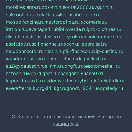
mobilreklama.ru
pds-nn.ru
socrat2000.ru
vgurin.ru
spksochi.ru
shkola-klassika.ru
sabeonline.ru
mosoblfencing.ru
masteroptica.ru
lucomoria.ru
iration.ru
devanagari.ru
biblioverde.ru
igro-pictures.ru
dk-tulamash.ru
s-dez-s.ru
peysok.ru
blackcountess.ru
asoftdoc.ru
scifichannel.ru
ocenka-appraisal.ru
mudconnector.ru
hitstih.ru
pik-finance.ru
vip-surfing.ru
wundermoscow.ru
olymp-clan.ru
dr-pavlush.ru
su2lgyoeucscn.ru
allkmv.ru
dhgfd.ru
tesotomeshell.ru
netoen.ru
web-digest.ru
changanqiyuana07.ru
kuper-dostavka.ru
edemvgelen.ru
ytyt.ru
infoelektrik.ru
everafterclub.org
kirillkgr.ru
goodv1234.ru
oopslady.ru
© Каталог строительных компаний. Все права
защищены.