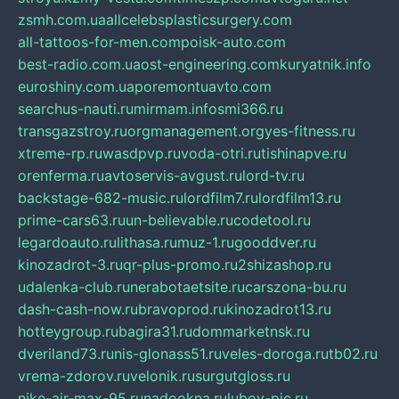
zsmh.com.ua
allcelebsplasticsurgery.com
all-tattoos-for-men.com
poisk-auto.com
best-radio.com.ua
ost-engineering.com
kuryatnik.info
euroshiny.com.ua
poremontuavto.com
searchus-nauti.ru
mirmam.info
smi366.ru
transgazstroy.ru
orgmanagement.org
yes-fitness.ru
xtreme-rp.ru
wasdpvp.ru
voda-otri.ru
tishinapve.ru
orenferma.ru
avtoservis-avgust.ru
lord-tv.ru
backstage-682-music.ru
lordfilm7.ru
lordfilm13.ru
prime-cars63.ru
un-believable.ru
codetool.ru
legardoauto.ru
lithasa.ru
muz-1.ru
gooddver.ru
kinozadrot-3.ru
qr-plus-promo.ru
2shizashop.ru
udalenka-club.ru
nerabotaetsite.ru
carszona-bu.ru
dash-cash-now.ru
bravoprod.ru
kinozadrot13.ru
hotteygroup.ru
bagira31.ru
dommarketnsk.ru
dveriland73.ru
nis-glonass51.ru
veles-doroga.ru
tb02.ru
vrema-zdorov.ru
velonik.ru
surgutgloss.ru
nike-air-max-95.ru
nadookna.ru
lubov-pic.ru