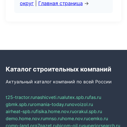
округ
|
Главная страница
→
Каталог строительных компаний
Актуальный каталог компаний по всей России
t25-tractor.ru
nashicveti.ru
alutex.spb.ru
fas.ru
gbmk.spb.ru
romania-today.ru
novoizol.ru
airheat-spb.ru
fisika.home.nov.ru
orakul.spb.ru
demo.home.nov.ru
mnso.ru
home.nov.ru
cemko.ru
comp-land.org
7gazet.ru
bicom-oil.ru
superiorsearch.ru