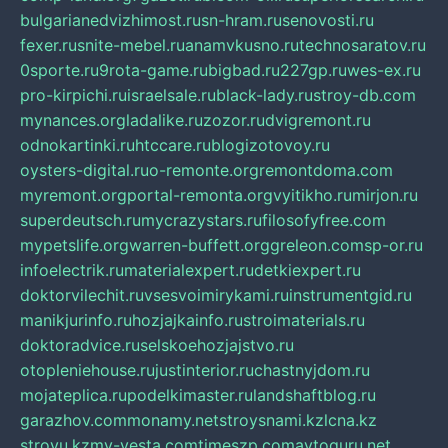
bulgarianedvizhimost.ru
sn-hram.ru
senovosti.ru
fexer.ru
snite-mebel.ru
anamvkusno.ru
technosaratov.ru
0sporte.ru
9rota-game.ru
bigbad.ru
227gp.ru
wes-ex.ru
pro-kirpichi.ru
israelsale.ru
black-lady.ru
stroy-db.com
mynances.org
ladalike.ru
zozor.ru
dvigremont.ru
odnokartinki.ru
htccare.ru
blogizotovoy.ru
oysters-digital.ru
o-remonte.org
remontdoma.com
myremont.org
portal-remonta.org
vyitikho.ru
mirjon.ru
superdeutsch.ru
mycrazystars.ru
filosofyfree.com
mypetslife.org
warren-buffett.org
greleon.com
sp-or.ru
infoelectrik.ru
materialexpert.ru
detkiexpert.ru
doktorvilechit.ru
vsesvoimirykami.ru
instrumentgid.ru
manikjurinfo.ru
hozjajkainfo.ru
stroimaterials.ru
doktoradvice.ru
selskoehozjajstvo.ru
otopleniehouse.ru
justinterior.ru
chastnyjdom.ru
mojateplica.ru
podelkimaster.ru
landshaftblog.ru
garazhov.com
monamy.net
stroysnami.kz
lcna.kz
stroyu.kz
my-vesta.com
timeszp.com
avtoguru.net