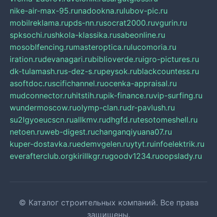
nike-air-max-95.ru
nadookna.ru
lubov-pic.ru
mobilreklama.ru
pds-nn.ru
socrat2000.ru
vgurin.ru
spksochi.ru
shkola-klassika.ru
sabeonline.ru
mosoblfencing.ru
masteroptica.ru
lucomoria.ru
iration.ru
devanagari.ru
biblioverde.ru
igro-pictures.ru
dk-tulamash.ru
s-dez-s.ru
peysok.ru
blackcountess.ru
asoftdoc.ru
scifichannel.ru
ocenka-appraisal.ru
mudconnector.ru
hitstih.ru
pik-finance.ru
vip-surfing.ru
wundermoscow.ru
olymp-clan.ru
dr-pavlush.ru
su2lgyoeucscn.ru
allkmv.ru
dhgfd.ru
tesotomeshell.ru
netoen.ru
web-digest.ru
changanqiyuana07.ru
kuper-dostavka.ru
edemvgelen.ru
ytyt.ru
infoelektrik.ru
everafterclub.org
kirillkgr.ru
goodv1234.ru
oopslady.ru
© Каталог строительных компаний. Все права
защищены.