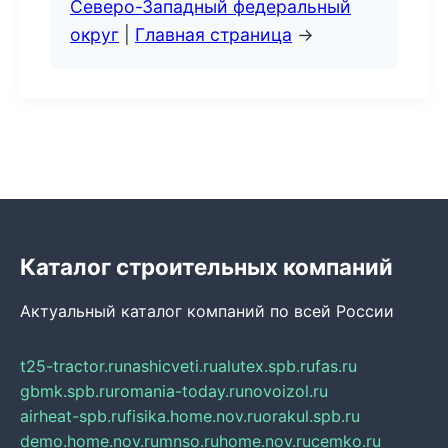
Северо-Западный федеральный
округ
|
Главная страница
→
Каталог строительных компаний
Актуальный каталог компаний по всей России
t25-tractor.ru
nashicveti.ru
alutex.spb.ru
fas.ru
gbmk.spb.ru
romania-today.ru
novoizol.ru
airheat-spb.ru
fisika.home.nov.ru
orakul.spb.ru
demo.home.nov.ru
mnso.ru
home.nov.ru
cemko.ru