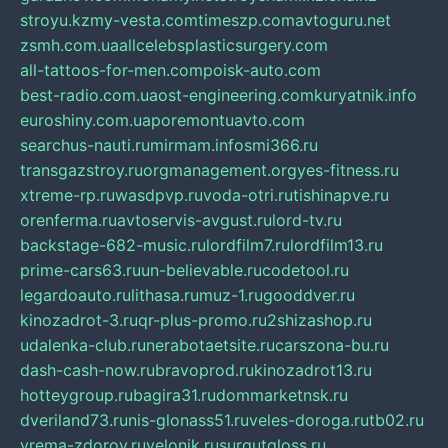
stroyu.kz
my-vesta.com
timeszp.com
avtoguru.net
zsmh.com.ua
allcelebsplasticsurgery.com
all-tattoos-for-men.com
poisk-auto.com
best-radio.com.ua
ost-engineering.com
kuryatnik.info
euroshiny.com.ua
poremontuavto.com
searchus-nauti.ru
mirmam.info
smi366.ru
transgazstroy.ru
orgmanagement.org
yes-fitness.ru
xtreme-rp.ru
wasdpvp.ru
voda-otri.ru
tishinapve.ru
orenferma.ru
avtoservis-avgust.ru
lord-tv.ru
backstage-682-music.ru
lordfilm7.ru
lordfilm13.ru
prime-cars63.ru
un-believable.ru
codetool.ru
legardoauto.ru
lithasa.ru
muz-1.ru
gooddver.ru
kinozadrot-3.ru
qr-plus-promo.ru
2shizashop.ru
udalenka-club.ru
nerabotaetsite.ru
carszona-bu.ru
dash-cash-now.ru
bravoprod.ru
kinozadrot13.ru
hotteygroup.ru
bagira31.ru
dommarketnsk.ru
dveriland73.ru
nis-glonass51.ru
veles-doroga.ru
tb02.ru
vrema-zdorov.ru
velonik.ru
surgutgloss.ru