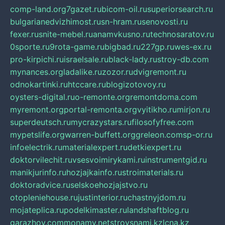
comp-land.org
7gazet.ru
bicom-oil.ru
superiorsearch.ru
bulgarianedvizhimost.ru
sn-hram.ru
senovosti.ru
fexer.ru
snite-mebel.ru
anamvkusno.ru
technosaratov.ru
0sporte.ru
9rota-game.ru
bigbad.ru
227gp.ru
wes-ex.ru
pro-kirpichi.ru
israelsale.ru
black-lady.ru
stroy-db.com
mynances.org
ladalike.ru
zozor.ru
dvigremont.ru
odnokartinki.ru
htccare.ru
blogizotovoy.ru
oysters-digital.ru
o-remonte.org
remontdoma.com
myremont.org
portal-remonta.org
vyitikho.ru
mirjon.ru
superdeutsch.ru
mycrazystars.ru
filosofyfree.com
mypetslife.org
warren-buffett.org
greleon.com
sp-or.ru
infoelectrik.ru
materialexpert.ru
detkiexpert.ru
doktorvilechit.ru
vsesvoimirykami.ru
instrumentgid.ru
manikjurinfo.ru
hozjajkainfo.ru
stroimaterials.ru
doktoradvice.ru
selskoehozjajstvo.ru
otopleniehouse.ru
justinterior.ru
chastnyjdom.ru
mojateplica.ru
podelkimaster.ru
landshaftblog.ru
garazhov.com
monamy.net
stroysnami.kz
lcna.kz