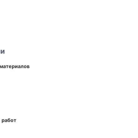
ми
 материалов
 работ