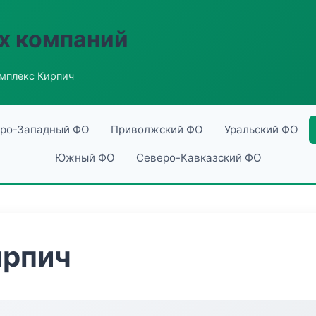
х компаний
мплекс Кирпич
ро-Западный ФО
Приволжский ФО
Уральский ФО
Южный ФО
Северо-Кавказский ФО
ирпич