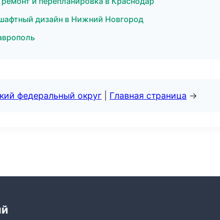
 ремонт и перепланировка в Краснодар
дшафтный дизайн в Нижний Новгород
аврополь
ский федеральный округ
|
Главная страница
→
ий