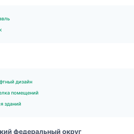
авль
к
фтный дизайн
елка помещений
я зданий
ский федеральный округ