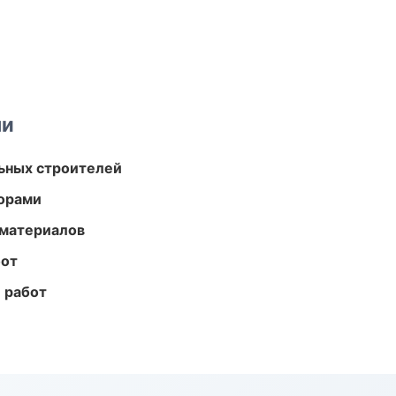
ми
ьных строителей
торами
 материалов
бот
 работ