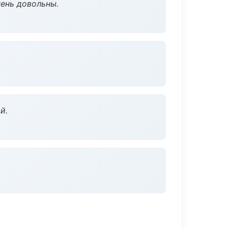
чень довольны.
й.