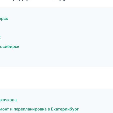
ирск
к
восибирск
ахачкала
емонт и перепланировка в Екатеринбург