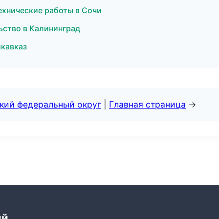
ехнические работы в Сочи
льство в Калининград
икавказ
ский федеральный округ
|
Главная страница
→
ий