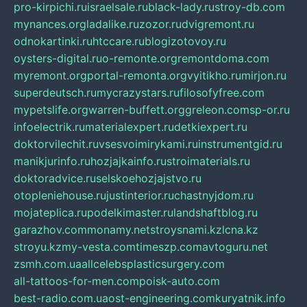
pro-kirpichi.ru
israelsale.ru
black-lady.ru
stroy-db.com
mynances.org
ladalike.ru
zozor.ru
dvigremont.ru
odnokartinki.ru
htccare.ru
blogizotovoy.ru
oysters-digital.ru
o-remonte.org
remontdoma.com
myremont.org
portal-remonta.org
vyitikho.ru
mirjon.ru
superdeutsch.ru
mycrazystars.ru
filosofyfree.com
mypetslife.org
warren-buffett.org
greleon.com
sp-or.ru
infoelectrik.ru
materialexpert.ru
detkiexpert.ru
doktorvilechit.ru
vsesvoimirykami.ru
instrumentgid.ru
manikjurinfo.ru
hozjajkainfo.ru
stroimaterials.ru
doktoradvice.ru
selskoehozjajstvo.ru
otopleniehouse.ru
justinterior.ru
chastnyjdom.ru
mojateplica.ru
podelkimaster.ru
landshaftblog.ru
garazhov.com
monamy.net
stroysnami.kz
lcna.kz
stroyu.kz
my-vesta.com
timeszp.com
avtoguru.net
zsmh.com.ua
allcelebsplasticsurgery.com
all-tattoos-for-men.com
poisk-auto.com
best-radio.com.ua
ost-engineering.com
kuryatnik.info