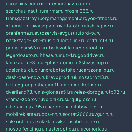
euroshiny.com.ua
poremontuavto.com
searchus-nauti.ru
mirmam.info
smi366.ru
transgazstroy.ru
orgmanagement.org
yes-fitness.ru
xtreme-rp.ru
wasdpvp.ru
voda-otri.ru
tishinapve.ru
orenferma.ru
avtoservis-avgust.ru
lord-tv.ru
backstage-682-music.ru
lordfilm7.ru
lordfilm13.ru
prime-cars63.ru
un-believable.ru
codetool.ru
legardoauto.ru
lithasa.ru
muz-1.ru
gooddver.ru
kinozadrot-3.ru
qr-plus-promo.ru
2shizashop.ru
udalenka-club.ru
nerabotaetsite.ru
carszona-bu.ru
dash-cash-now.ru
bravoprod.ru
kinozadrot13.ru
hotteygroup.ru
bagira31.ru
dommarketnsk.ru
dveriland73.ru
nis-glonass51.ru
veles-doroga.ru
tb02.ru
vrema-zdorov.ru
velonik.ru
surgutgloss.ru
nike-air-max-95.ru
nadookna.ru
lubov-pic.ru
mobilreklama.ru
pds-nn.ru
socrat2000.ru
vgurin.ru
spksochi.ru
shkola-klassika.ru
sabeonline.ru
mosoblfencing.ru
masteroptica.ru
lucomoria.ru