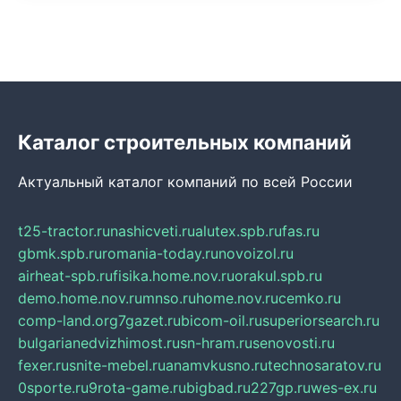
Каталог строительных компаний
Актуальный каталог компаний по всей России
t25-tractor.ru
nashicveti.ru
alutex.spb.ru
fas.ru
gbmk.spb.ru
romania-today.ru
novoizol.ru
airheat-spb.ru
fisika.home.nov.ru
orakul.spb.ru
demo.home.nov.ru
mnso.ru
home.nov.ru
cemko.ru
comp-land.org
7gazet.ru
bicom-oil.ru
superiorsearch.ru
bulgarianedvizhimost.ru
sn-hram.ru
senovosti.ru
fexer.ru
snite-mebel.ru
anamvkusno.ru
technosaratov.ru
0sporte.ru
9rota-game.ru
bigbad.ru
227gp.ru
wes-ex.ru