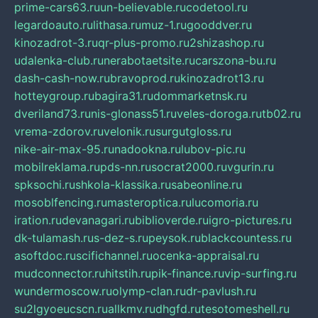
prime-cars63.ru
un-believable.ru
codetool.ru
legardoauto.ru
lithasa.ru
muz-1.ru
gooddver.ru
kinozadrot-3.ru
qr-plus-promo.ru
2shizashop.ru
udalenka-club.ru
nerabotaetsite.ru
carszona-bu.ru
dash-cash-now.ru
bravoprod.ru
kinozadrot13.ru
hotteygroup.ru
bagira31.ru
dommarketnsk.ru
dveriland73.ru
nis-glonass51.ru
veles-doroga.ru
tb02.ru
vrema-zdorov.ru
velonik.ru
surgutgloss.ru
nike-air-max-95.ru
nadookna.ru
lubov-pic.ru
mobilreklama.ru
pds-nn.ru
socrat2000.ru
vgurin.ru
spksochi.ru
shkola-klassika.ru
sabeonline.ru
mosoblfencing.ru
masteroptica.ru
lucomoria.ru
iration.ru
devanagari.ru
biblioverde.ru
igro-pictures.ru
dk-tulamash.ru
s-dez-s.ru
peysok.ru
blackcountess.ru
asoftdoc.ru
scifichannel.ru
ocenka-appraisal.ru
mudconnector.ru
hitstih.ru
pik-finance.ru
vip-surfing.ru
wundermoscow.ru
olymp-clan.ru
dr-pavlush.ru
su2lgyoeucscn.ru
allkmv.ru
dhgfd.ru
tesotomeshell.ru