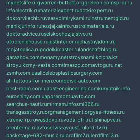
mypetslife.org
warren-buffett.org
greleon.com
sp-or.ru
infoelectrik.ru
materialexpert.ru
detkiexpert.ru
doktorvilechit.ru
vsesvoimirykami.ru
instrumentgid.ru
manikjurinfo.ru
hozjajkainfo.ru
stroimaterials.ru
doktoradvice.ru
selskoehozjajstvo.ru
otopleniehouse.ru
justinterior.ru
chastnyjdom.ru
mojateplica.ru
podelkimaster.ru
landshaftblog.ru
garazhov.com
monamy.net
stroysnami.kz
lcna.kz
stroyu.kz
my-vesta.com
timeszp.com
avtoguru.net
zsmh.com.ua
allcelebsplasticsurgery.com
all-tattoos-for-men.com
poisk-auto.com
best-radio.com.ua
ost-engineering.com
kuryatnik.info
euroshiny.com.ua
poremontuavto.com
searchus-nauti.ru
mirmam.info
smi366.ru
transgazstroy.ru
orgmanagement.org
yes-fitness.ru
xtreme-rp.ru
wasdpvp.ru
voda-otri.ru
tishinapve.ru
orenferma.ru
avtoservis-avgust.ru
lord-tv.ru
backstage-682-music.ru
lordfilm7.ru
lordfilm13.ru