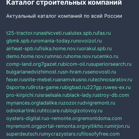
Каталог строительных компаний
Актуальный каталог компаний по всей России
t25-tractor.ru
nashicveti.ru
alutex.spb.ru
fas.ru
gbmk.spb.ru
romania-today.ru
novoizol.ru
airheat-spb.ru
fisika.home.nov.ru
orakul.spb.ru
demo.home.nov.ru
mnso.ru
home.nov.ru
cemko.ru
comp-land.org
7gazet.ru
bicom-oil.ru
superiorsearch.ru
bulgarianedvizhimost.ru
sn-hram.ru
senovosti.ru
fexer.ru
snite-mebel.ru
anamvkusno.ru
technosaratov.ru
0sporte.ru
9rota-game.ru
bigbad.ru
227gp.ru
wes-ex.ru
pro-kirpichi.ru
israelsale.ru
black-lady.ru
stroy-db.com
mynances.org
ladalike.ru
zozor.ru
dvigremont.ru
odnokartinki.ru
htccare.ru
blogizotovoy.ru
oysters-digital.ru
o-remonte.org
remontdoma.com
myremont.org
portal-remonta.org
vyitikho.ru
mirjon.ru
superdeutsch.ru
mycrazystars.ru
filosofyfree.com