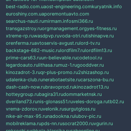
best-radio.com.ua
ost-engineering.com
kuryatnik.info
euroshiny.com.ua
poremontuavto.com
searchus-nauti.ru
mirmam.info
smi366.ru
transgazstroy.ru
orgmanagement.org
yes-fitness.ru
xtreme-rp.ru
wasdpvp.ru
voda-otri.ru
tishinapve.ru
orenferma.ru
avtoservis-avgust.ru
lord-tv.ru
backstage-682-music.ru
lordfilm7.ru
lordfilm13.ru
prime-cars63.ru
un-believable.ru
codetool.ru
legardoauto.ru
lithasa.ru
muz-1.ru
gooddver.ru
kinozadrot-3.ru
qr-plus-promo.ru
2shizashop.ru
udalenka-club.ru
nerabotaetsite.ru
carszona-bu.ru
dash-cash-now.ru
bravoprod.ru
kinozadrot13.ru
hotteygroup.ru
bagira31.ru
dommarketnsk.ru
dveriland73.ru
nis-glonass51.ru
veles-doroga.ru
tb02.ru
vrema-zdorov.ru
velonik.ru
surgutgloss.ru
nike-air-max-95.ru
nadookna.ru
lubov-pic.ru
mobilreklama.ru
pds-nn.ru
socrat2000.ru
vgurin.ru
spksochi.ru
shkola-klassika.ru
sabeonline.ru