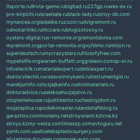
0sporte.ru
9rota-game.ru
bigbad.ru
227gp.ru
wes-ex.ru
pro-kirpichi.ru
israelsale.ru
black-lady.ru
stroy-db.com
mynances.org
ladalike.ru
zozor.ru
dvigremont.ru
odnokartinki.ru
htccare.ru
blogizotovoy.ru
oysters-digital.ru
o-remonte.org
remontdoma.com
myremont.org
portal-remonta.org
vyitikho.ru
mirjon.ru
superdeutsch.ru
mycrazystars.ru
filosofyfree.com
mypetslife.org
warren-buffett.org
greleon.com
sp-or.ru
infoelectrik.ru
materialexpert.ru
detkiexpert.ru
doktorvilechit.ru
vsesvoimirykami.ru
instrumentgid.ru
manikjurinfo.ru
hozjajkainfo.ru
stroimaterials.ru
doktoradvice.ru
selskoehozjajstvo.ru
otopleniehouse.ru
justinterior.ru
chastnyjdom.ru
mojateplica.ru
podelkimaster.ru
landshaftblog.ru
garazhov.com
monamy.net
stroysnami.kz
lcna.kz
stroyu.kz
my-vesta.com
timeszp.com
avtoguru.net
zsmh.com.ua
allcelebsplasticsurgery.com
all-tattoos-for-men.com
poisk-auto.com