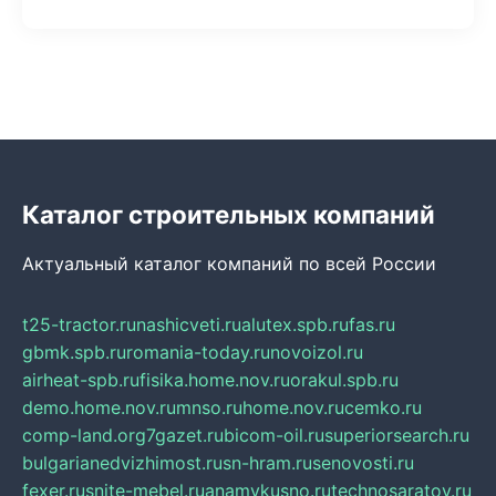
Каталог строительных компаний
Актуальный каталог компаний по всей России
t25-tractor.ru
nashicveti.ru
alutex.spb.ru
fas.ru
gbmk.spb.ru
romania-today.ru
novoizol.ru
airheat-spb.ru
fisika.home.nov.ru
orakul.spb.ru
demo.home.nov.ru
mnso.ru
home.nov.ru
cemko.ru
comp-land.org
7gazet.ru
bicom-oil.ru
superiorsearch.ru
bulgarianedvizhimost.ru
sn-hram.ru
senovosti.ru
fexer.ru
snite-mebel.ru
anamvkusno.ru
technosaratov.ru