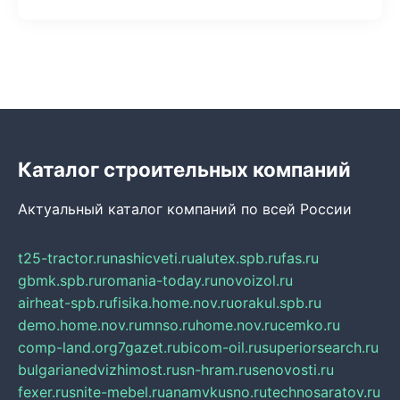
Каталог строительных компаний
Актуальный каталог компаний по всей России
t25-tractor.ru
nashicveti.ru
alutex.spb.ru
fas.ru
gbmk.spb.ru
romania-today.ru
novoizol.ru
airheat-spb.ru
fisika.home.nov.ru
orakul.spb.ru
demo.home.nov.ru
mnso.ru
home.nov.ru
cemko.ru
comp-land.org
7gazet.ru
bicom-oil.ru
superiorsearch.ru
bulgarianedvizhimost.ru
sn-hram.ru
senovosti.ru
fexer.ru
snite-mebel.ru
anamvkusno.ru
technosaratov.ru