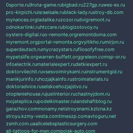
0sporte.ru
9rota-game.ru
bigbad.ru
227gp.ru
wes-ex.ru
pro-kirpichi.ru
israelsale.ru
black-lady.ru
stroy-db.com
mynances.org
ladalike.ru
zozor.ru
dvigremont.ru
odnokartinki.ru
htccare.ru
blogizotovoy.ru
oysters-digital.ru
o-remonte.org
remontdoma.com
myremont.org
portal-remonta.org
vyitikho.ru
mirjon.ru
superdeutsch.ru
mycrazystars.ru
filosofyfree.com
mypetslife.org
warren-buffett.org
greleon.com
sp-or.ru
infoelectrik.ru
materialexpert.ru
detkiexpert.ru
doktorvilechit.ru
vsesvoimirykami.ru
instrumentgid.ru
manikjurinfo.ru
hozjajkainfo.ru
stroimaterials.ru
doktoradvice.ru
selskoehozjajstvo.ru
otopleniehouse.ru
justinterior.ru
chastnyjdom.ru
mojateplica.ru
podelkimaster.ru
landshaftblog.ru
garazhov.com
monamy.net
stroysnami.kz
lcna.kz
stroyu.kz
my-vesta.com
timeszp.com
avtoguru.net
zsmh.com.ua
allcelebsplasticsurgery.com
all-tattoos-for-men.com
poisk-auto.com