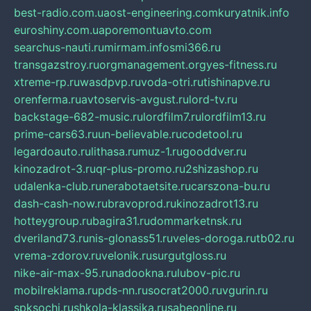
best-radio.com.ua
ost-engineering.com
kuryatnik.info
euroshiny.com.ua
poremontuavto.com
searchus-nauti.ru
mirmam.info
smi366.ru
transgazstroy.ru
orgmanagement.org
yes-fitness.ru
xtreme-rp.ru
wasdpvp.ru
voda-otri.ru
tishinapve.ru
orenferma.ru
avtoservis-avgust.ru
lord-tv.ru
backstage-682-music.ru
lordfilm7.ru
lordfilm13.ru
prime-cars63.ru
un-believable.ru
codetool.ru
legardoauto.ru
lithasa.ru
muz-1.ru
gooddver.ru
kinozadrot-3.ru
qr-plus-promo.ru
2shizashop.ru
udalenka-club.ru
nerabotaetsite.ru
carszona-bu.ru
dash-cash-now.ru
bravoprod.ru
kinozadrot13.ru
hotteygroup.ru
bagira31.ru
dommarketnsk.ru
dveriland73.ru
nis-glonass51.ru
veles-doroga.ru
tb02.ru
vrema-zdorov.ru
velonik.ru
surgutgloss.ru
nike-air-max-95.ru
nadookna.ru
lubov-pic.ru
mobilreklama.ru
pds-nn.ru
socrat2000.ru
vgurin.ru
spksochi.ru
shkola-klassika.ru
sabeonline.ru