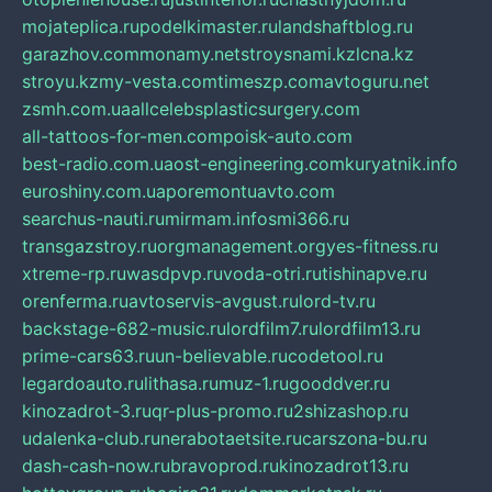
mojateplica.ru
podelkimaster.ru
landshaftblog.ru
garazhov.com
monamy.net
stroysnami.kz
lcna.kz
stroyu.kz
my-vesta.com
timeszp.com
avtoguru.net
zsmh.com.ua
allcelebsplasticsurgery.com
all-tattoos-for-men.com
poisk-auto.com
best-radio.com.ua
ost-engineering.com
kuryatnik.info
euroshiny.com.ua
poremontuavto.com
searchus-nauti.ru
mirmam.info
smi366.ru
transgazstroy.ru
orgmanagement.org
yes-fitness.ru
xtreme-rp.ru
wasdpvp.ru
voda-otri.ru
tishinapve.ru
orenferma.ru
avtoservis-avgust.ru
lord-tv.ru
backstage-682-music.ru
lordfilm7.ru
lordfilm13.ru
prime-cars63.ru
un-believable.ru
codetool.ru
legardoauto.ru
lithasa.ru
muz-1.ru
gooddver.ru
kinozadrot-3.ru
qr-plus-promo.ru
2shizashop.ru
udalenka-club.ru
nerabotaetsite.ru
carszona-bu.ru
dash-cash-now.ru
bravoprod.ru
kinozadrot13.ru