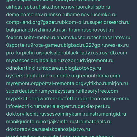
airheat-spb.ru
fisika.home.nov.ru
orakul.spb.ru
demo.home.nov.ru
mnso.ru
home.nov.ru
cemko.ru
comp-land.org
7gazet.ru
bicom-oil.ru
superiorsearch.ru
bulgarianedvizhimost.ru
sn-hram.ru
senovosti.ru
fexer.ru
snite-mebel.ru
anamvkusno.ru
technosaratov.ru
0sporte.ru
9rota-game.ru
bigbad.ru
227gp.ru
wes-ex.ru
pro-kirpichi.ru
israelsale.ru
black-lady.ru
stroy-db.com
mynances.org
ladalike.ru
zozor.ru
dvigremont.ru
odnokartinki.ru
htccare.ru
blogizotovoy.ru
oysters-digital.ru
o-remonte.org
remontdoma.com
myremont.org
portal-remonta.org
vyitikho.ru
mirjon.ru
superdeutsch.ru
mycrazystars.ru
filosofyfree.com
mypetslife.org
warren-buffett.org
greleon.com
sp-or.ru
infoelectrik.ru
materialexpert.ru
detkiexpert.ru
doktorvilechit.ru
vsesvoimirykami.ru
instrumentgid.ru
manikjurinfo.ru
hozjajkainfo.ru
stroimaterials.ru
doktoradvice.ru
selskoehozjajstvo.ru
otopleniehouse.ru
justinterior.ru
chastnyjdom.ru