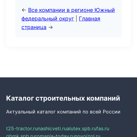
←
Все компании в регионе Южный
федеральный округ
|
Главная
страница
→
Каталог строительных компаний
Актуальный каталог компаний по всей России
t25-tractor.ru
nashicveti.ru
alutex.spb.ru
fas.ru
gbmk.spb.ru
romania-today.ru
novoizol.ru