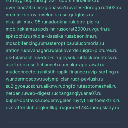
hotteygroup.ru
bagira31.ru
dommarketnsk.ru
dveriland73.ru
nis-glonass51.ru
veles-doroga.ru
tb02.ru
vrema-zdorov.ru
velonik.ru
surgutgloss.ru
nike-air-max-95.ru
nadookna.ru
lubov-pic.ru
mobilreklama.ru
pds-nn.ru
socrat2000.ru
vgurin.ru
spksochi.ru
shkola-klassika.ru
sabeonline.ru
mosoblfencing.ru
masteroptica.ru
lucomoria.ru
iration.ru
devanagari.ru
biblioverde.ru
igro-pictures.ru
dk-tulamash.ru
s-dez-s.ru
peysok.ru
blackcountess.ru
asoftdoc.ru
scifichannel.ru
ocenka-appraisal.ru
mudconnector.ru
hitstih.ru
pik-finance.ru
vip-surfing.ru
wundermoscow.ru
olymp-clan.ru
dr-pavlush.ru
su2lgyoeucscn.ru
allkmv.ru
dhgfd.ru
tesotomeshell.ru
netoen.ru
web-digest.ru
changanqiyuana07.ru
kuper-dostavka.ru
edemvgelen.ru
ytyt.ru
infoelektrik.ru
everafterclub.org
kirillkgr.ru
goodv1234.ru
oopslady.ru