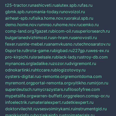
t25-tractor.ru
nashicveti.ru
alutex.spb.ru
fas.ru
gbmk.spb.ru
romania-today.ru
novoizol.ru
airheat-spb.ru
fisika.home.nov.ru
orakul.spb.ru
demo.home.nov.ru
mnso.ru
home.nov.ru
cemko.ru
comp-land.org
7gazet.ru
bicom-oil.ru
superiorsearch.ru
bulgarianedvizhimost.ru
sn-hram.ru
senovosti.ru
fexer.ru
snite-mebel.ru
anamvkusno.ru
technosaratov.ru
0sporte.ru
9rota-game.ru
bigbad.ru
227gp.ru
wes-ex.ru
pro-kirpichi.ru
israelsale.ru
black-lady.ru
stroy-db.com
mynances.org
ladalike.ru
zozor.ru
dvigremont.ru
odnokartinki.ru
htccare.ru
blogizotovoy.ru
oysters-digital.ru
o-remonte.org
remontdoma.com
myremont.org
portal-remonta.org
vyitikho.ru
mirjon.ru
superdeutsch.ru
mycrazystars.ru
filosofyfree.com
mypetslife.org
warren-buffett.org
greleon.com
sp-or.ru
infoelectrik.ru
materialexpert.ru
detkiexpert.ru
doktorvilechit.ru
vsesvoimirykami.ru
instrumentgid.ru
manikjurinfo.ru
hozjajkainfo.ru
stroimaterials.ru