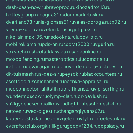
dash-cash-now.ru
bravoprod.ru
kinozadrot13.ru
hotteygroup.ru
bagira31.ru
dommarketnsk.ru
dveriland73.ru
nis-glonass51.ru
veles-doroga.ru
tb02.ru
vrema-zdorov.ru
velonik.ru
surgutgloss.ru
nike-air-max-95.ru
nadookna.ru
lubov-pic.ru
mobilreklama.ru
pds-nn.ru
socrat2000.ru
vgurin.ru
spksochi.ru
shkola-klassika.ru
sabeonline.ru
mosoblfencing.ru
masteroptica.ru
lucomoria.ru
iration.ru
devanagari.ru
biblioverde.ru
igro-pictures.ru
dk-tulamash.ru
s-dez-s.ru
peysok.ru
blackcountess.ru
asoftdoc.ru
scifichannel.ru
ocenka-appraisal.ru
mudconnector.ru
hitstih.ru
pik-finance.ru
vip-surfing.ru
wundermoscow.ru
olymp-clan.ru
dr-pavlush.ru
su2lgyoeucscn.ru
allkmv.ru
dhgfd.ru
tesotomeshell.ru
netoen.ru
web-digest.ru
changanqiyuana07.ru
kuper-dostavka.ru
edemvgelen.ru
ytyt.ru
infoelektrik.ru
everafterclub.org
kirillkgr.ru
goodv1234.ru
oopslady.ru