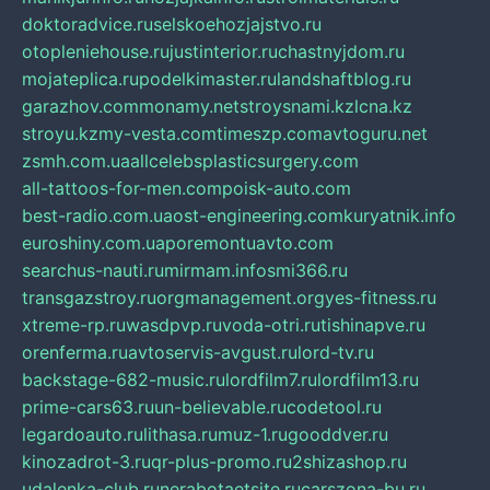
doktoradvice.ru
selskoehozjajstvo.ru
otopleniehouse.ru
justinterior.ru
chastnyjdom.ru
mojateplica.ru
podelkimaster.ru
landshaftblog.ru
garazhov.com
monamy.net
stroysnami.kz
lcna.kz
stroyu.kz
my-vesta.com
timeszp.com
avtoguru.net
zsmh.com.ua
allcelebsplasticsurgery.com
all-tattoos-for-men.com
poisk-auto.com
best-radio.com.ua
ost-engineering.com
kuryatnik.info
euroshiny.com.ua
poremontuavto.com
searchus-nauti.ru
mirmam.info
smi366.ru
transgazstroy.ru
orgmanagement.org
yes-fitness.ru
xtreme-rp.ru
wasdpvp.ru
voda-otri.ru
tishinapve.ru
orenferma.ru
avtoservis-avgust.ru
lord-tv.ru
backstage-682-music.ru
lordfilm7.ru
lordfilm13.ru
prime-cars63.ru
un-believable.ru
codetool.ru
legardoauto.ru
lithasa.ru
muz-1.ru
gooddver.ru
kinozadrot-3.ru
qr-plus-promo.ru
2shizashop.ru
udalenka-club.ru
nerabotaetsite.ru
carszona-bu.ru