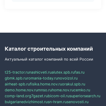
Каталог строительных компаний
Актуальный каталог компаний по всей России
t25-tractor.ru
nashicveti.ru
alutex.spb.ru
fas.ru
gbmk.spb.ru
romania-today.ru
novoizol.ru
airheat-spb.ru
fisika.home.nov.ru
orakul.spb.ru
demo.home.nov.ru
mnso.ru
home.nov.ru
cemko.ru
comp-land.org
7gazet.ru
bicom-oil.ru
superiorsearch.ru
bulgarianedvizhimost.ru
sn-hram.ru
senovosti.ru