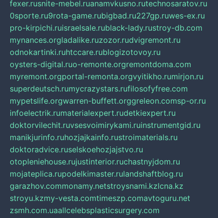
fexer.ru
snite-mebel.ru
anamvkusno.ru
technosaratov.ru
0sporte.ru
9rota-game.ru
bigbad.ru
227gp.ru
wes-ex.ru
pro-kirpichi.ru
israelsale.ru
black-lady.ru
stroy-db.com
mynances.org
ladalike.ru
zozor.ru
dvigremont.ru
odnokartinki.ru
htccare.ru
blogizotovoy.ru
oysters-digital.ru
o-remonte.org
remontdoma.com
myremont.org
portal-remonta.org
vyitikho.ru
mirjon.ru
superdeutsch.ru
mycrazystars.ru
filosofyfree.com
mypetslife.org
warren-buffett.org
greleon.com
sp-or.ru
infoelectrik.ru
materialexpert.ru
detkiexpert.ru
doktorvilechit.ru
vsesvoimirykami.ru
instrumentgid.ru
manikjurinfo.ru
hozjajkainfo.ru
stroimaterials.ru
doktoradvice.ru
selskoehozjajstvo.ru
otopleniehouse.ru
justinterior.ru
chastnyjdom.ru
mojateplica.ru
podelkimaster.ru
landshaftblog.ru
garazhov.com
monamy.net
stroysnami.kz
lcna.kz
stroyu.kz
my-vesta.com
timeszp.com
avtoguru.net
zsmh.com.ua
allcelebsplasticsurgery.com