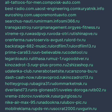
all-tattoos-for-men.com
poisk-auto.com
best-radio.com.ua
ost-engineering.com
kuryatnik.info
euroshiny.com.ua
poremontuavto.com
searchus-nauti.ru
mirmam.info
smi366.ru
transgazstroy.ru
orgmanagement.org
yes-fitness.ru
xtreme-rp.ru
wasdpvp.ru
voda-otri.ru
tishinapve.ru
orenferma.ru
avtoservis-avgust.ru
lord-tv.ru
backstage-682-music.ru
lordfilm7.ru
lordfilm13.ru
prime-cars63.ru
un-believable.ru
codetool.ru
legardoauto.ru
lithasa.ru
muz-1.ru
gooddver.ru
kinozadrot-3.ru
qr-plus-promo.ru
2shizashop.ru
udalenka-club.ru
nerabotaetsite.ru
carszona-bu.ru
dash-cash-now.ru
bravoprod.ru
kinozadrot13.ru
hotteygroup.ru
bagira31.ru
dommarketnsk.ru
dveriland73.ru
nis-glonass51.ru
veles-doroga.ru
tb02.ru
vrema-zdorov.ru
velonik.ru
surgutgloss.ru
nike-air-max-95.ru
nadookna.ru
lubov-pic.ru
mobilreklama.ru
pds-nn.ru
socrat2000.ru
vgurin.ru