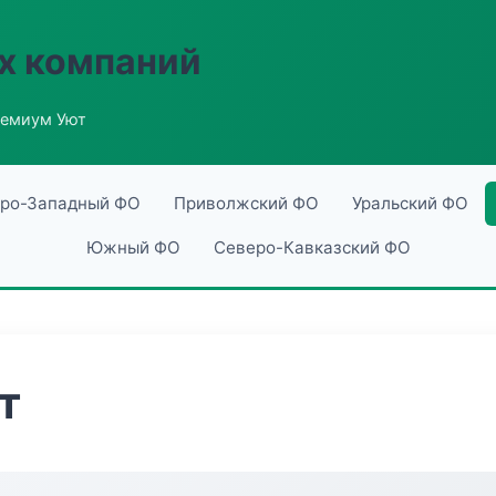
х компаний
ремиум Уют
ро-Западный ФО
Приволжский ФО
Уральский ФО
Южный ФО
Северо-Кавказский ФО
т