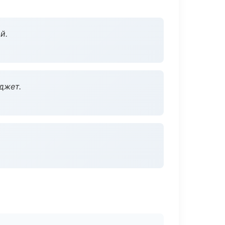
й.
джет.