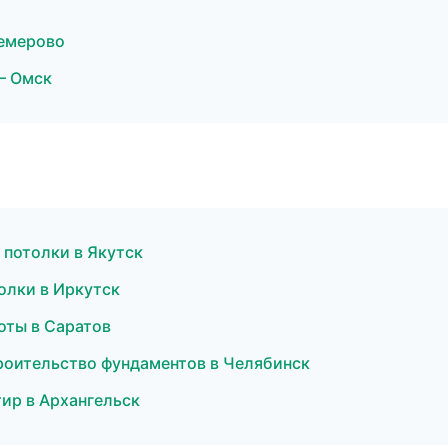
емерово
— Омск
потолки в Якутск
олки в Иркутск
оты в Саратов
оительство фундаментов в Челябинск
ир в Архангельск