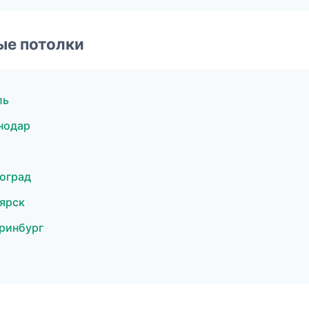
ые потолки
ль
нодар
оград
ярск
ринбург