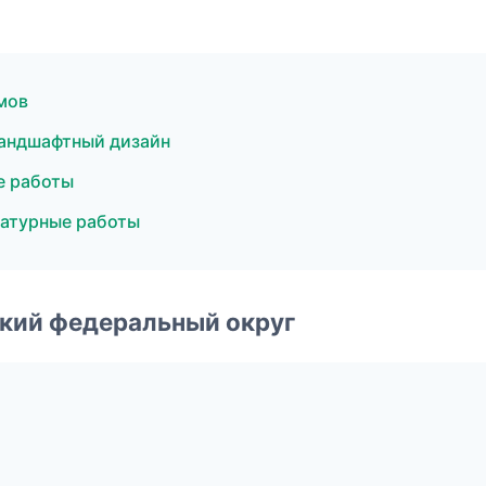
мов
андшафтный дизайн
е работы
атурные работы
ский федеральный округ