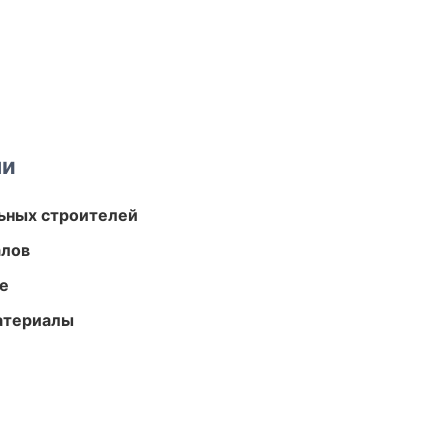
ми
ьных строителей
алов
те
атериалы