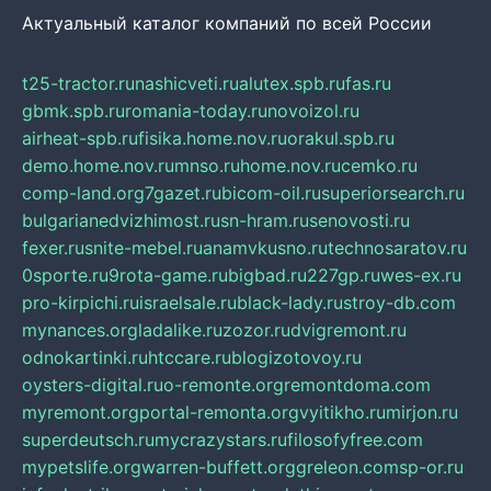
Актуальный каталог компаний по всей России
t25-tractor.ru
nashicveti.ru
alutex.spb.ru
fas.ru
gbmk.spb.ru
romania-today.ru
novoizol.ru
airheat-spb.ru
fisika.home.nov.ru
orakul.spb.ru
demo.home.nov.ru
mnso.ru
home.nov.ru
cemko.ru
comp-land.org
7gazet.ru
bicom-oil.ru
superiorsearch.ru
bulgarianedvizhimost.ru
sn-hram.ru
senovosti.ru
fexer.ru
snite-mebel.ru
anamvkusno.ru
technosaratov.ru
0sporte.ru
9rota-game.ru
bigbad.ru
227gp.ru
wes-ex.ru
pro-kirpichi.ru
israelsale.ru
black-lady.ru
stroy-db.com
mynances.org
ladalike.ru
zozor.ru
dvigremont.ru
odnokartinki.ru
htccare.ru
blogizotovoy.ru
oysters-digital.ru
o-remonte.org
remontdoma.com
myremont.org
portal-remonta.org
vyitikho.ru
mirjon.ru
superdeutsch.ru
mycrazystars.ru
filosofyfree.com
mypetslife.org
warren-buffett.org
greleon.com
sp-or.ru