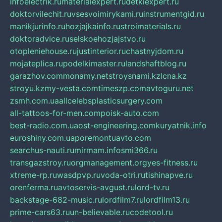
infoelectrik.ru
materialexpert.ru
detkiexpert.ru
doktorvilechit.ru
vsesvoimirykami.ru
instrumentgid.ru
manikjurinfo.ru
hozjajkainfo.ru
stroimaterials.ru
doktoradvice.ru
selskoehozjajstvo.ru
otopleniehouse.ru
justinterior.ru
chastnyjdom.ru
mojateplica.ru
podelkimaster.ru
landshaftblog.ru
garazhov.com
monamy.net
stroysnami.kz
lcna.kz
stroyu.kz
my-vesta.com
timeszp.com
avtoguru.net
zsmh.com.ua
allcelebsplasticsurgery.com
all-tattoos-for-men.com
poisk-auto.com
best-radio.com.ua
ost-engineering.com
kuryatnik.info
euroshiny.com.ua
poremontuavto.com
searchus-nauti.ru
mirmam.info
smi366.ru
transgazstroy.ru
orgmanagement.org
yes-fitness.ru
xtreme-rp.ru
wasdpvp.ru
voda-otri.ru
tishinapve.ru
orenferma.ru
avtoservis-avgust.ru
lord-tv.ru
backstage-682-music.ru
lordfilm7.ru
lordfilm13.ru
prime-cars63.ru
un-believable.ru
codetool.ru