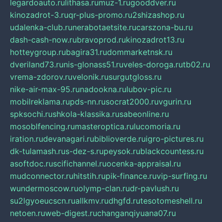
legardoauto.ru
lithasa.ru
muz-1.ru
gooddver.ru
kinozadrot-3.ru
qr-plus-promo.ru
2shizashop.ru
udalenka-club.ru
nerabotaetsite.ru
carszona-bu.ru
dash-cash-now.ru
bravoprod.ru
kinozadrot13.ru
hotteygroup.ru
bagira31.ru
dommarketnsk.ru
dveriland73.ru
nis-glonass51.ru
veles-doroga.ru
tb02.ru
vrema-zdorov.ru
velonik.ru
surgutgloss.ru
nike-air-max-95.ru
nadookna.ru
lubov-pic.ru
mobilreklama.ru
pds-nn.ru
socrat2000.ru
vgurin.ru
spksochi.ru
shkola-klassika.ru
sabeonline.ru
mosoblfencing.ru
masteroptica.ru
lucomoria.ru
iration.ru
devanagari.ru
biblioverde.ru
igro-pictures.ru
dk-tulamash.ru
s-dez-s.ru
peysok.ru
blackcountess.ru
asoftdoc.ru
scifichannel.ru
ocenka-appraisal.ru
mudconnector.ru
hitstih.ru
pik-finance.ru
vip-surfing.ru
wundermoscow.ru
olymp-clan.ru
dr-pavlush.ru
su2lgyoeucscn.ru
allkmv.ru
dhgfd.ru
tesotomeshell.ru
netoen.ru
web-digest.ru
changanqiyuana07.ru