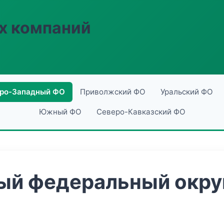
х компаний
ро-Западный ФО
Приволжский ФО
Уральский ФО
Южный ФО
Северо-Кавказский ФО
й федеральный округ